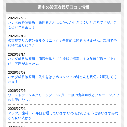
野中の歯医者最新口コミ情報
2026/07/25
ハナダ歯科診療所：歯医者さんはなかなか行きにくいところですが、こ
こはいつも楽しそ ...
2026/07/18
名古屋アリスデンタルクリニック：全体的に問題ありません。親切で予
約時間通りにスム ...
2026/07/14
ハナダ歯科診療所：病院全体とても綺麗で清潔。１０年ほど通ってます
が、問題があった ...
2026/07/08
ハナダ歯科診療所：先生をはじめスタッフの皆さんも親切に対応してく
れます
2026/07/05
ウエストデンタルクリニック：3ヶ月に一度の定期点検とクリーニングで
お世話になって ...
2026/07/04
アップル歯科：25年ほど通っています いつもありがとうございますみな
さん良い人ばか ...