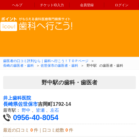
ヘルプ
チケットID入力
会員登録
ログイン
コンテンツへ移動
歯医者の口コミ評判なら｜歯科へ行こう！ＴＯＰページ
＞
長崎の歯医者・歯科
＞
佐世保市の歯医者・歯科
＞
野中駅
の歯医者・歯科
野中駅の歯科・歯医者
井上歯科医院
長崎県
佐世保市
吉岡町1792-14
最寄駅：
野中
、
皆瀬
、
左石
0956-40-8054
最近の口コミ
0
件｜口コミ総数
0
件