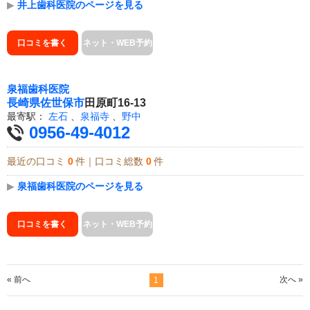
▶
井上歯科医院のページを見る
口コミを書く
ネット・WEB予約
泉福歯科医院
長崎県
佐世保市
田原町16-13
最寄駅：
左石
、
泉福寺
、
野中
0956-49-4012
最近の口コミ
0
件｜口コミ総数
0
件
▶
泉福歯科医院のページを見る
口コミを書く
ネット・WEB予約
« 前へ
次へ »
1