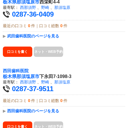
栃木県
那須塩原市
西栄町4-4
最寄駅：
西那須野
、
野崎
、
那須塩原
0287-36-0409
最近の口コミ
0
件｜口コミ総数
0
件
▶
武田歯科医院のページを見る
口コミを書く
ネット・WEB予約
西田歯科医院
栃木県
那須塩原市
下永田7-1098-3
最寄駅：
西那須野
、
野崎
、
那須塩原
0287-37-9511
最近の口コミ
0
件｜口コミ総数
0
件
▶
西田歯科医院のページを見る
口コミを書く
ネット・WEB予約