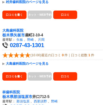
▶
村井歯科医院のページを見る
口コミを書く
ネット・WEB予約
口コミ
大島歯科医院
栃木県
矢板市
扇町2-10-4
最寄駅：
矢板
、
野崎
、
片岡
0287-43-1301
(10.00)最近の口コミ
0
件｜口コミ総数
1
件
▶
大島歯科医院のページを見る
口コミを書く
ネット・WEB予約
口コミ
林歯科医院
栃木県
那須塩原市
井口712-5
最寄駅：
那須塩原
、
西那須野
、
野崎