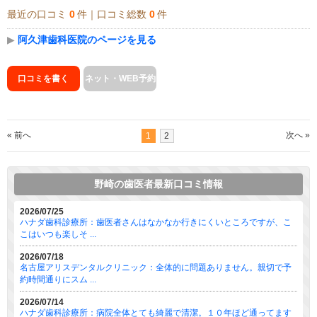
最近の口コミ
0
件｜口コミ総数
0
件
▶
阿久津歯科医院のページを見る
口コミを書く
ネット・WEB予約
« 前へ
次へ »
1
2
野崎の歯医者最新口コミ情報
2026/07/25
ハナダ歯科診療所：歯医者さんはなかなか行きにくいところですが、こ
こはいつも楽しそ ...
2026/07/18
名古屋アリスデンタルクリニック：全体的に問題ありません。親切で予
約時間通りにスム ...
2026/07/14
ハナダ歯科診療所：病院全体とても綺麗で清潔。１０年ほど通ってます