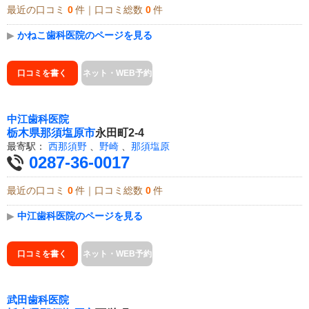
最近の口コミ
0
件｜口コミ総数
0
件
▶
かねこ歯科医院のページを見る
口コミを書く
ネット・WEB予約
中江歯科医院
栃木県
那須塩原市
永田町2-4
最寄駅：
西那須野
、
野崎
、
那須塩原
0287-36-0017
最近の口コミ
0
件｜口コミ総数
0
件
▶
中江歯科医院のページを見る
口コミを書く
ネット・WEB予約
武田歯科医院