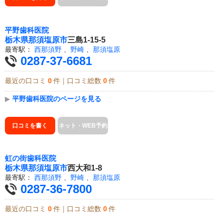
平野歯科医院
栃木県
那須塩原市
三島1-15-5
最寄駅：
西那須野
、
野崎
、
那須塩原
0287-37-6681
最近の口コミ
0
件｜口コミ総数
0
件
▶
平野歯科医院のページを見る
口コミを書く
ネット・WEB予約
虹の街歯科医院
栃木県
那須塩原市
西大和1-8
最寄駅：
西那須野
、
野崎
、
那須塩原
0287-36-7800
最近の口コミ
0
件｜口コミ総数
0
件