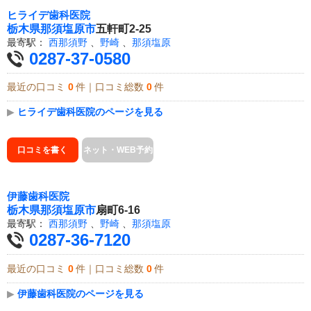
ヒライデ歯科医院
栃木県
那須塩原市
五軒町2-25
最寄駅：
西那須野
、
野崎
、
那須塩原
0287-37-0580
最近の口コミ
0
件｜口コミ総数
0
件
▶
ヒライデ歯科医院のページを見る
口コミを書く
ネット・WEB予約
伊藤歯科医院
栃木県
那須塩原市
扇町6-16
最寄駅：
西那須野
、
野崎
、
那須塩原
0287-36-7120
最近の口コミ
0
件｜口コミ総数
0
件
▶
伊藤歯科医院のページを見る