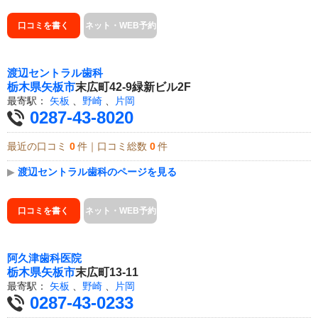
口コミを書く
ネット・WEB予約
渡辺セントラル歯科
栃木県
矢板市
末広町42-9緑新ビル2F
最寄駅：
矢板
、
野崎
、
片岡
0287-43-8020
最近の口コミ
0
件｜口コミ総数
0
件
▶
渡辺セントラル歯科のページを見る
口コミを書く
ネット・WEB予約
阿久津歯科医院
栃木県
矢板市
末広町13-11
最寄駅：
矢板
、
野崎
、
片岡
0287-43-0233