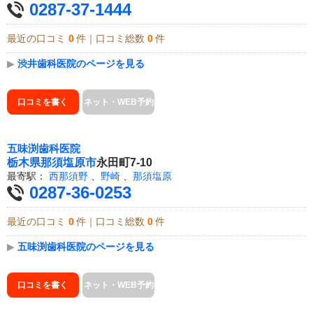
0287-37-1444
最近の口コミ
0
件｜口コミ総数
0
件
▶
渋井歯科医院のページを見る
口コミを書く
ネット・WEB予約
五味渕歯科医院
栃木県
那須塩原市
永田町7-10
最寄駅：
西那須野
、
野崎
、
那須塩原
0287-36-0253
最近の口コミ
0
件｜口コミ総数
0
件
▶
五味渕歯科医院のページを見る
口コミを書く
ネット・WEB予約