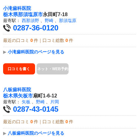
小滝歯科医院
栃木県
那須塩原市
永田町7-18
最寄駅：
西那須野
、
野崎
、
那須塩原
0287-36-0120
最近の口コミ
0
件｜口コミ総数
0
件
▶
小滝歯科医院のページを見る
口コミを書く
ネット・WEB予約
八板歯科医院
栃木県
矢板市
扇町1-6-12
最寄駅：
矢板
、
野崎
、
片岡
0287-43-0145
最近の口コミ
0
件｜口コミ総数
0
件
▶
八板歯科医院のページを見る