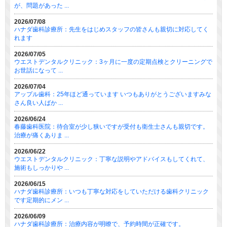
が、問題があった ...
2026/07/08
ハナダ歯科診療所：先生をはじめスタッフの皆さんも親切に対応してく
れます
2026/07/05
ウエストデンタルクリニック：3ヶ月に一度の定期点検とクリーニングで
お世話になって ...
2026/07/04
アップル歯科：25年ほど通っています いつもありがとうございますみな
さん良い人ばか ...
2026/06/24
春藤歯科医院：待合室が少し狭いですが受付も衛生士さんも親切です。
治療が痛くありま ...
2026/06/22
ウエストデンタルクリニック：丁寧な説明やアドバイスもしてくれて、
施術もしっかりや ...
2026/06/15
ハナダ歯科診療所：いつも丁寧な対応をしていただける歯科クリニック
です定期的にメン ...
2026/06/09
ハナダ歯科診療所：治療内容が明瞭で、予約時間が正確です。