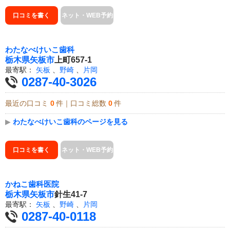
口コミを書く
ネット・WEB予約
わたなべけいこ歯科
栃木県
矢板市
上町657-1
最寄駅：
矢板
、
野崎
、
片岡
0287-40-3026
最近の口コミ
0
件｜口コミ総数
0
件
▶
わたなべけいこ歯科のページを見る
口コミを書く
ネット・WEB予約
かねこ歯科医院
栃木県
矢板市
針生41-7
最寄駅：
矢板
、
野崎
、
片岡
0287-40-0118