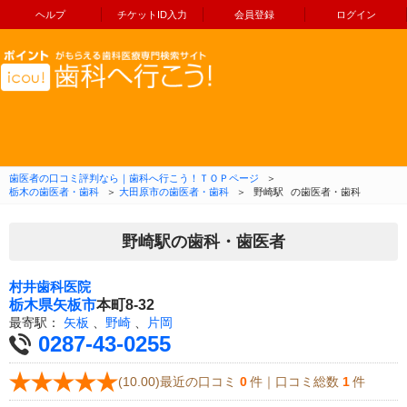
ヘルプ
チケットID入力
会員登録
ログイン
コンテンツへ移動
歯医者の口コミ評判なら｜歯科へ行こう！ＴＯＰページ
＞
栃木の歯医者・歯科
＞
大田原市の歯医者・歯科
＞
野崎駅
の歯医者・歯科
野崎駅の歯科・歯医者
村井歯科医院
栃木県
矢板市
本町8-32
最寄駅：
矢板
、
野崎
、
片岡
0287-43-0255
(10.00)最近の口コミ
0
件｜口コミ総数
1
件