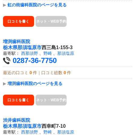
▶
虹の街歯科医院のページを見る
口コミを書く
ネット・WEB予約
増渕歯科医院
栃木県
那須塩原市
西三島1-155-3
最寄駅：
西那須野
、
野崎
、
那須塩原
0287-36-7750
最近の口コミ
0
件｜口コミ総数
0
件
▶
増渕歯科医院のページを見る
口コミを書く
ネット・WEB予約
渋井歯科医院
栃木県
那須塩原市
西幸町7-10
最寄駅：
西那須野
、
野崎
、
那須塩原