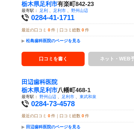
栃木県
足利市
有楽町842-23
最寄駅：
足利
、
足利市
、
野州山辺
0284-41-1711
最近の口コミ
0
件｜口コミ総数
0
件
▶
松島歯科医院のページを見る
口コミを書く
ネット・WEB
田辺歯科医院
栃木県
足利市
八幡町468-1
最寄駅：
野州山辺
、
足利市
、
東武和泉
0284-73-4578
最近の口コミ
0
件｜口コミ総数
0
件
▶
田辺歯科医院のページを見る