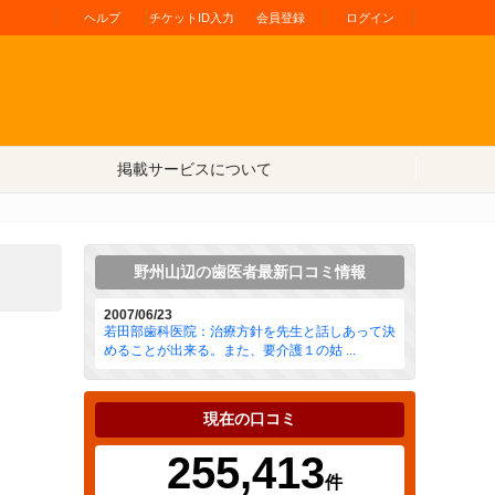
ヘルプ
チケットID入力
会員登録
ログイン
掲載サービスについて
野州山辺の歯医者最新口コミ情報
2007/06/23
若田部歯科医院：治療方針を先生と話しあって決
めることが出来る。また、要介護１の姑 ...
現在の口コミ
255,413
件