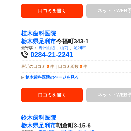
口コミを書く
ネット・WEB
植木歯科医院
栃木県
足利市
今福町343-1
最寄駅：
野州山辺
、
山前
、
足利市
0284-21-2241
最近の口コミ
0
件｜口コミ総数
0
件
▶
植木歯科医院のページを見る
口コミを書く
ネット・WEB
鈴木歯科医院
栃木県
足利市
朝倉町3-15-6