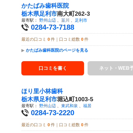
かたばみ歯科医院
栃木県
足利市
南大町262-3
最寄駅：
野州山辺
、
韮川
、
足利市
0284-73-7188
最近の口コミ
0
件｜口コミ総数
0
件
▶
かたばみ歯科医院のページを見る
口コミを書く
ネット・WEB
ほり里小林歯科
栃木県
足利市
堀込町1003-5
最寄駅：
野州山辺
、
東武和泉
、
福居
0284-73-2220
最近の口コミ
0
件｜口コミ総数
0
件