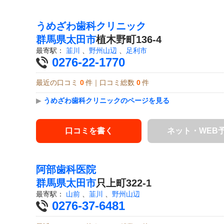
うめざわ歯科クリニック
群馬県
太田市
植木野町136-4
最寄駅：
韮川
、
野州山辺
、
足利市
0276-22-1770
最近の口コミ
0
件｜口コミ総数
0
件
▶
うめざわ歯科クリニックのページを見る
口コミを書く
ネット・WEB
阿部歯科医院
群馬県
太田市
只上町322-1
最寄駅：
山前
、
韮川
、
野州山辺
0276-37-6481