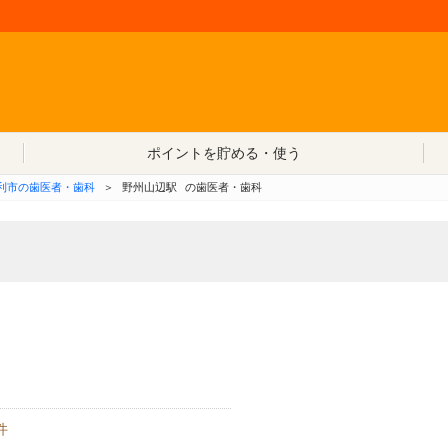
コンテンツへ移動
ポイントを貯める・使う
利市の歯医者・歯科
＞
野州山辺駅
の歯医者・歯科
件