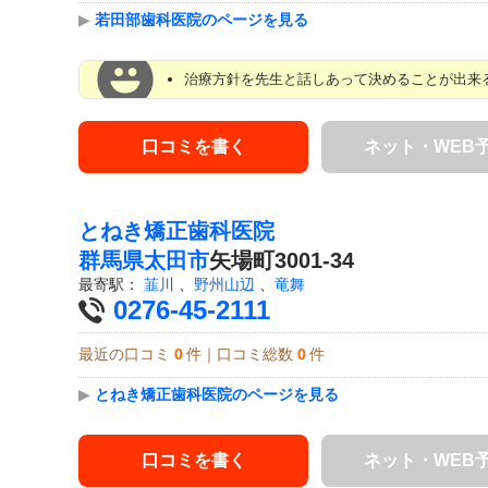
▶
若田部歯科医院のページを見る
治療方針を先生と話しあって決めることが出来る
口コミを書く
ネット・WEB
とねき矯正歯科医院
群馬県
太田市
矢場町3001-34
最寄駅：
韮川
、
野州山辺
、
竜舞
0276-45-2111
最近の口コミ
0
件｜口コミ総数
0
件
▶
とねき矯正歯科医院のページを見る
口コミを書く
ネット・WEB