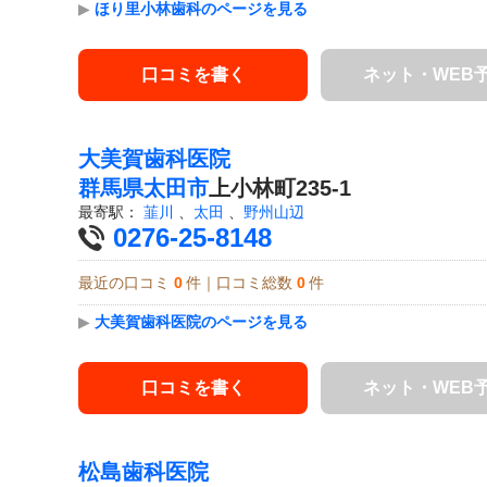
▶
ほり里小林歯科のページを見る
口コミを書く
ネット・WEB
大美賀歯科医院
群馬県
太田市
上小林町235-1
最寄駅：
韮川
、
太田
、
野州山辺
0276-25-8148
最近の口コミ
0
件｜口コミ総数
0
件
▶
大美賀歯科医院のページを見る
口コミを書く
ネット・WEB
松島歯科医院