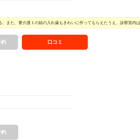
。また、要介護１の姑の入れ歯もきれいに作ってもらえたうえ、診察室内はス 
予約
口コミ
予約