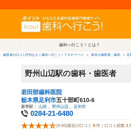
歯科へ行こう！とは？
歯医者の口コミ評判なら｜歯科へ行こう！ＴＯＰページ
＞
栃木の歯医者・歯科
＞
足
野州山辺駅の歯科・歯医者
若田部歯科医院
栃木県
足利市
五十部町610-6
最寄駅：
山前
、
野州山辺
、
足利市
0284-21-6480
(9.00)最近の口コミ
0
件｜口コミ総数
1