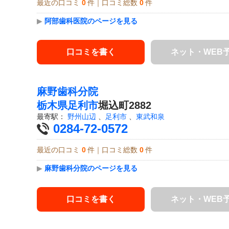
最近の口コミ
0
件｜口コミ総数
0
件
▶
阿部歯科医院のページを見る
口コミを書く
ネット・WEB
麻野歯科分院
栃木県
足利市
堀込町2882
最寄駅：
野州山辺
、
足利市
、
東武和泉
0284-72-0572
最近の口コミ
0
件｜口コミ総数
0
件
▶
麻野歯科分院のページを見る
口コミを書く
ネット・WEB