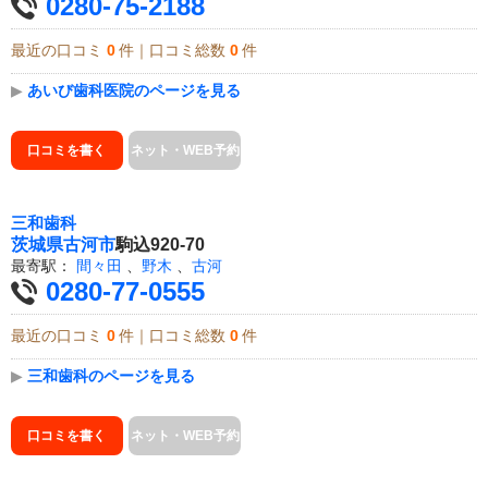
0280-75-2188
最近の口コミ
0
件｜口コミ総数
0
件
▶
あいび歯科医院のページを見る
口コミを書く
ネット・WEB予約
三和歯科
茨城県
古河市
駒込920-70
最寄駅：
間々田
、
野木
、
古河
0280-77-0555
最近の口コミ
0
件｜口コミ総数
0
件
▶
三和歯科のページを見る
口コミを書く
ネット・WEB予約