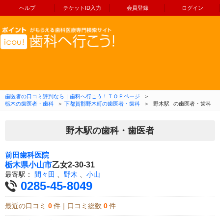
ヘルプ
チケットID入力
会員登録
ログイン
コンテンツへ移動
歯医者の口コミ評判なら｜歯科へ行こう！ＴＯＰページ
＞
栃木の歯医者・歯科
＞
下都賀郡野木町の歯医者・歯科
＞
野木駅
の歯医者・歯科
野木駅の歯科・歯医者
前田歯科医院
栃木県
小山市
乙女2-30-31
最寄駅：
間々田
、
野木
、
小山
0285-45-8049
最近の口コミ
0
件｜口コミ総数
0
件