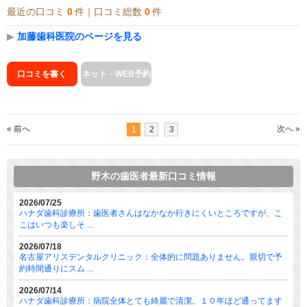
最近の口コミ
0
件｜口コミ総数
0
件
▶
加藤歯科医院のページを見る
口コミを書く
ネット・WEB予約
« 前へ
次へ »
1
2
3
野木の歯医者最新口コミ情報
2026/07/25
ハナダ歯科診療所：歯医者さんはなかなか行きにくいところですが、こ
こはいつも楽しそ ...
2026/07/18
名古屋アリスデンタルクリニック：全体的に問題ありません。親切で予
約時間通りにスム ...
2026/07/14
ハナダ歯科診療所：病院全体とても綺麗で清潔。１０年ほど通ってます