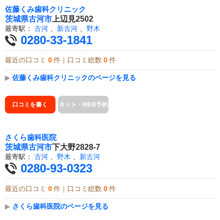
佐藤くみ歯科クリニック
茨城県
古河市
上辺見2502
最寄駅：
古河
、
新古河
、
野木
0280-33-1841
最近の口コミ
0
件｜口コミ総数
0
件
▶
佐藤くみ歯科クリニックのページを見る
口コミを書く
ネット・WEB予約
さくら歯科医院
茨城県
古河市
下大野2828-7
最寄駅：
古河
、
野木
、
新古河
0280-93-0323
最近の口コミ
0
件｜口コミ総数
0
件
▶
さくら歯科医院のページを見る