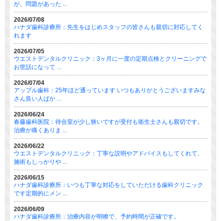
が、問題があった ...
2026/07/08
ハナダ歯科診療所：先生をはじめスタッフの皆さんも親切に対応してく
れます
2026/07/05
ウエストデンタルクリニック：3ヶ月に一度の定期点検とクリーニングで
お世話になって ...
2026/07/04
アップル歯科：25年ほど通っています いつもありがとうございますみな
さん良い人ばか ...
2026/06/24
春藤歯科医院：待合室が少し狭いですが受付も衛生士さんも親切です。
治療が痛くありま ...
2026/06/22
ウエストデンタルクリニック：丁寧な説明やアドバイスもしてくれて、
施術もしっかりや ...
2026/06/15
ハナダ歯科診療所：いつも丁寧な対応をしていただける歯科クリニック
です定期的にメン ...
2026/06/09
ハナダ歯科診療所：治療内容が明瞭で、予約時間が正確です。