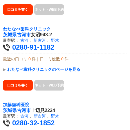
口コミを書く
ネット・WEB予約
わたなべ歯科クリニック
茨城県
古河市
女沼943-2
最寄駅：
古河
、
新古河
、
野木
0280-91-1182
最近の口コミ
0
件｜口コミ総数
0
件
▶
わたなべ歯科クリニックのページを見る
口コミを書く
ネット・WEB予約
加藤歯科医院
茨城県
古河市
上辺見2224
最寄駅：
古河
、
新古河
、
野木
0280-32-1852