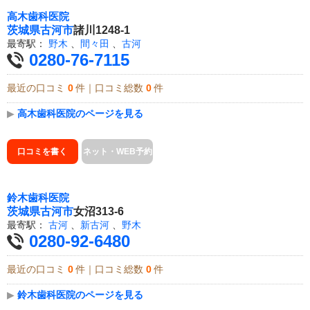
高木歯科医院
茨城県
古河市
諸川1248-1
最寄駅：
野木
、
間々田
、
古河
0280-76-7115
最近の口コミ
0
件｜口コミ総数
0
件
▶
高木歯科医院のページを見る
口コミを書く
ネット・WEB予約
鈴木歯科医院
茨城県
古河市
女沼313-6
最寄駅：
古河
、
新古河
、
野木
0280-92-6480
最近の口コミ
0
件｜口コミ総数
0
件
▶
鈴木歯科医院のページを見る