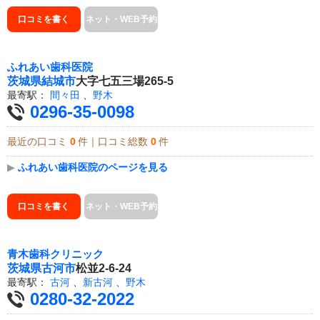
口コミを書く
ネット・WEB予約
ふれあい歯科医院
茨城県
結城市
大字七五三場265-5
最寄駅：
間々田
、
野木
0296-35-0098
最近の口コミ
0
件｜口コミ総数
0
件
▶
ふれあい歯科医院のページを見る
口コミを書く
ネット・WEB予約
青木歯科クリニック
茨城県
古河市
松並2-6-24
最寄駅：
古河
、
新古河
、
野木
0280-32-2022