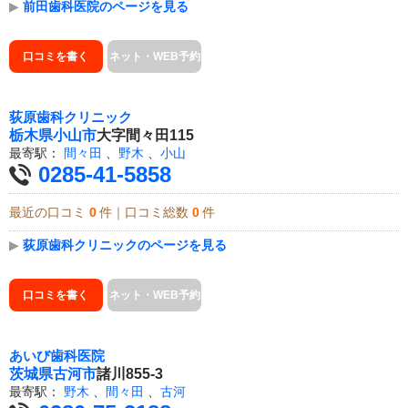
▶
前田歯科医院のページを見る
口コミを書く
ネット・WEB予約
荻原歯科クリニック
栃木県
小山市
大字間々田115
最寄駅：
間々田
、
野木
、
小山
0285-41-5858
最近の口コミ
0
件｜口コミ総数
0
件
▶
荻原歯科クリニックのページを見る
口コミを書く
ネット・WEB予約
あいび歯科医院
茨城県
古河市
諸川855-3
最寄駅：
野木
、
間々田
、
古河