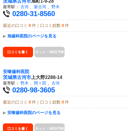
茨城県
古河市
旭町1-9-28
最寄駅：
古河
、
新古河
、
野木
0280-31-8560
最近の口コミ
0
件｜口コミ総数
0
件
▶
旭歯科医院のページを見る
口コミを書く
ネット・WEB予約
安喰歯科医院
茨城県
古河市
上大野2288-14
最寄駅：
野木
、
間々田
、
古河
0280-98-3605
最近の口コミ
0
件｜口コミ総数
0
件
▶
安喰歯科医院のページを見る
口コミを書く
ネット・WEB予約