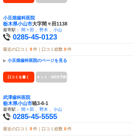
小豆畑歯科医院
栃木県
小山市
大字間々田1138
最寄駅：
間々田
、
野木
、
小山
0285-45-0123
最近の口コミ
0
件｜口コミ総数
0
件
▶
小豆畑歯科医院のページを見る
口コミを書く
ネット・WEB予約
武澤歯科医院
栃木県
小山市
暁3-6-1
最寄駅：
間々田
、
野木
、
小山
0285-45-5555
最近の口コミ
0
件｜口コミ総数
0
件