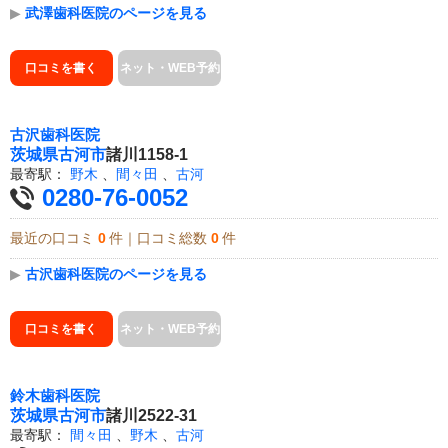
▶
武澤歯科医院のページを見る
口コミを書く
ネット・WEB予約
古沢歯科医院
茨城県
古河市
諸川1158-1
最寄駅：
野木
、
間々田
、
古河
0280-76-0052
最近の口コミ
0
件｜口コミ総数
0
件
▶
古沢歯科医院のページを見る
口コミを書く
ネット・WEB予約
鈴木歯科医院
茨城県
古河市
諸川2522-31
最寄駅：
間々田
、
野木
、
古河