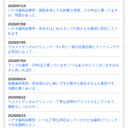
2026/07/14
ハナダ歯科診療所：病院全体とても綺麗で清潔。１０年ほど通ってます
が、問題があった ...
2026/07/08
ハナダ歯科診療所：先生をはじめスタッフの皆さんも親切に対応してく
れます
2026/07/05
ウエストデンタルクリニック：3ヶ月に一度の定期点検とクリーニングで
お世話になって ...
2026/07/04
アップル歯科：25年ほど通っています いつもありがとうございますみな
さん良い人ばか ...
2026/06/24
春藤歯科医院：待合室が少し狭いですが受付も衛生士さんも親切です。
治療が痛くありま ...
2026/06/22
ウエストデンタルクリニック：丁寧な説明やアドバイスもしてくれて、
施術もしっかりや ...
2026/06/15
ハナダ歯科診療所：いつも丁寧な対応をしていただける歯科クリニック
です定期的にメン ...