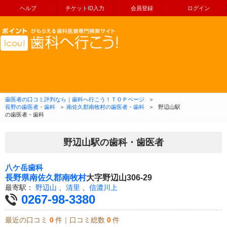
ヘルプ
チケットID入力
会員登録
ログイン
コンテンツへ移動
歯医者の口コミ評判なら｜歯科へ行こう！ＴＯＰページ
＞
長野の歯医者・歯科
＞
南佐久郡南牧村の歯医者・歯科
＞
野辺山駅
の歯医者・歯科
野辺山駅の歯科・歯医者
八ケ岳歯科
長野県
南佐久郡南牧村
大字野辺山306-29
最寄駅：
野辺山
、
清里
、
信濃川上
0267-98-3380
最近の口コミ
0
件｜口コミ総数
0
件