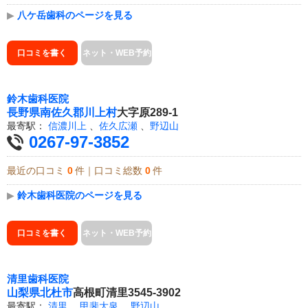
▶
八ケ岳歯科のページを見る
口コミを書く
ネット・WEB予約
鈴木歯科医院
長野県
南佐久郡川上村
大字原289-1
最寄駅：
信濃川上
、
佐久広瀬
、
野辺山
0267-97-3852
最近の口コミ
0
件｜口コミ総数
0
件
▶
鈴木歯科医院のページを見る
口コミを書く
ネット・WEB予約
清里歯科医院
山梨県
北杜市
高根町清里3545-3902
最寄駅：
清里
、
甲斐大泉
、
野辺山