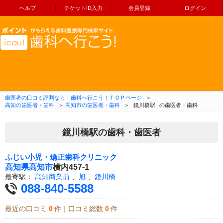
ヘルプ
チケットID入力
会員登録
ログイン
コンテンツへ移動
歯医者の口コミ評判なら｜歯科へ行こう！ＴＯＰページ
＞
高知の歯医者・歯科
＞
高知市の歯医者・歯科
＞
鏡川橋駅
の歯医者・歯科
鏡川橋駅の歯科・歯医者
ふじい小児・矯正歯科クリニック
高知県
高知市
横内457-1
最寄駅：
高知商業前
、
旭
、
鏡川橋
088-840-5588
最近の口コミ
0
件｜口コミ総数
0
件