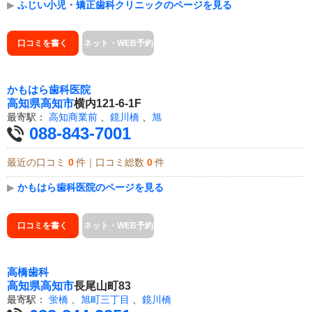
▶
ふじい小児・矯正歯科クリニックのページを見る
口コミを書く
ネット・WEB予約
かもはら歯科医院
高知県
高知市
横内121-6-1F
最寄駅：
高知商業前
、
鏡川橋
、
旭
088-843-7001
最近の口コミ
0
件｜口コミ総数
0
件
▶
かもはら歯科医院のページを見る
口コミを書く
ネット・WEB予約
高橋歯科
高知県
高知市
長尾山町83
最寄駅：
蛍橋
、
旭町三丁目
、
鏡川橋