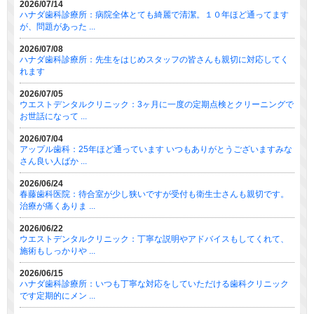
2026/07/14
ハナダ歯科診療所：病院全体とても綺麗で清潔。１０年ほど通ってます
が、問題があった ...
2026/07/08
ハナダ歯科診療所：先生をはじめスタッフの皆さんも親切に対応してく
れます
2026/07/05
ウエストデンタルクリニック：3ヶ月に一度の定期点検とクリーニングで
お世話になって ...
2026/07/04
アップル歯科：25年ほど通っています いつもありがとうございますみな
さん良い人ばか ...
2026/06/24
春藤歯科医院：待合室が少し狭いですが受付も衛生士さんも親切です。
治療が痛くありま ...
2026/06/22
ウエストデンタルクリニック：丁寧な説明やアドバイスもしてくれて、
施術もしっかりや ...
2026/06/15
ハナダ歯科診療所：いつも丁寧な対応をしていただける歯科クリニック
です定期的にメン ...