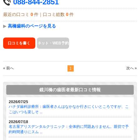
088-844-2851
最近の口コミ
0
件｜口コミ総数
0
件
▶
高橋歯科のページを見る
口コミを書く
ネット・WEB予約
« 前へ
次へ »
1
鏡川橋の歯医者最新口コミ情報
2026/07/25
ハナダ歯科診療所：歯医者さんはなかなか行きにくいところですが、こ
こはいつも楽しそ ...
2026/07/18
名古屋アリスデンタルクリニック：全体的に問題ありません。親切で予
約時間通りにスム ...