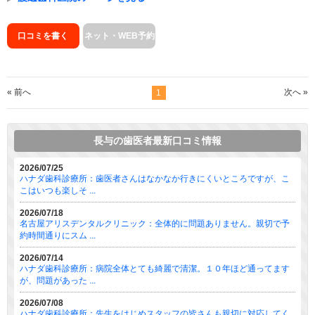
口コミを書く
ネット・WEB予約
« 前へ
次へ »
1
長与の歯医者最新口コミ情報
2026/07/25
ハナダ歯科診療所：歯医者さんはなかなか行きにくいところですが、こ
こはいつも楽しそ ...
2026/07/18
名古屋アリスデンタルクリニック：全体的に問題ありません。親切で予
約時間通りにスム ...
2026/07/14
ハナダ歯科診療所：病院全体とても綺麗で清潔。１０年ほど通ってます
が、問題があった ...
2026/07/08
ハナダ歯科診療所：先生をはじめスタッフの皆さんも親切に対応してく