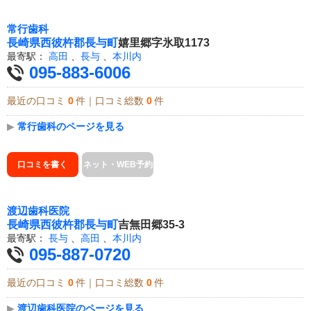
常行歯科
長崎県
西彼杵郡長与町
嬉里郷字氷取1173
最寄駅：
高田
、
長与
、
本川内
095-883-6006
最近の口コミ
0
件｜口コミ総数
0
件
▶
常行歯科のページを見る
口コミを書く
ネット・WEB予約
渡辺歯科医院
長崎県
西彼杵郡長与町
吉無田郷35-3
最寄駅：
長与
、
高田
、
本川内
095-887-0720
最近の口コミ
0
件｜口コミ総数
0
件
▶
渡辺歯科医院のページを見る