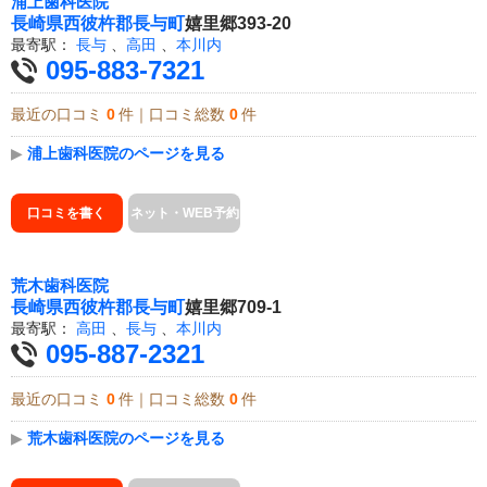
浦上歯科医院
長崎県
西彼杵郡長与町
嬉里郷393-20
最寄駅：
長与
、
高田
、
本川内
095-883-7321
最近の口コミ
0
件｜口コミ総数
0
件
▶
浦上歯科医院のページを見る
口コミを書く
ネット・WEB予約
荒木歯科医院
長崎県
西彼杵郡長与町
嬉里郷709-1
最寄駅：
高田
、
長与
、
本川内
095-887-2321
最近の口コミ
0
件｜口コミ総数
0
件
▶
荒木歯科医院のページを見る