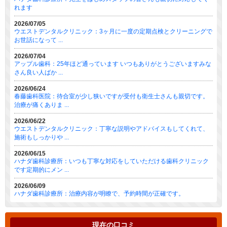
れます
2026/07/05
ウエストデンタルクリニック：3ヶ月に一度の定期点検とクリーニングで
お世話になって ...
2026/07/04
アップル歯科：25年ほど通っています いつもありがとうございますみな
さん良い人ばか ...
2026/06/24
春藤歯科医院：待合室が少し狭いですが受付も衛生士さんも親切です。
治療が痛くありま ...
2026/06/22
ウエストデンタルクリニック：丁寧な説明やアドバイスもしてくれて、
施術もしっかりや ...
2026/06/15
ハナダ歯科診療所：いつも丁寧な対応をしていただける歯科クリニック
です定期的にメン ...
2026/06/09
ハナダ歯科診療所：治療内容が明瞭で、予約時間が正確です。
現在の口コミ