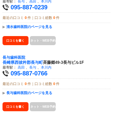
最寄駅：
長与
、
高田
、
本川内
095-887-0239
最近の口コミ
0
件｜口コミ総数
0
件
▶
清水歯科医院のページを見る
口コミを書く
ネット・WEB予約
長与歯科医院
長崎県
西彼杵郡長与町
斉藤郷49-3長与ビル1F
最寄駅：
高田
、
長与
、
本川内
095-887-0766
最近の口コミ
0
件｜口コミ総数
0
件
▶
長与歯科医院のページを見る
口コミを書く
ネット・WEB予約