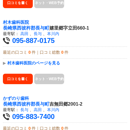
口コミを書く
ネット・WEB予約
村木歯科医院
長崎県
西彼杵郡長与町
嬉里郷字立田660-1
最寄駅：
高田
、
長与
、
本川内
095-887-0175
最近の口コミ
0
件｜口コミ総数
0
件
▶
村木歯科医院のページを見る
口コミを書く
ネット・WEB予約
かずのり歯科
長崎県
西彼杵郡長与町
吉無田郷2001-2
最寄駅：
長与
、
高田
、
本川内
095-883-7400
最近の口コミ
0
件｜口コミ総数
0
件