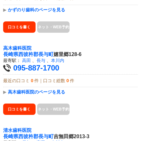
▶
かずのり歯科のページを見る
口コミを書く
ネット・WEB予約
高木歯科医院
長崎県
西彼杵郡長与町
嬉里郷128-6
最寄駅：
高田
、
長与
、
本川内
095-887-1700
最近の口コミ
0
件｜口コミ総数
0
件
▶
高木歯科医院のページを見る
口コミを書く
ネット・WEB予約
清水歯科医院
長崎県
西彼杵郡長与町
吉無田郷2013-3