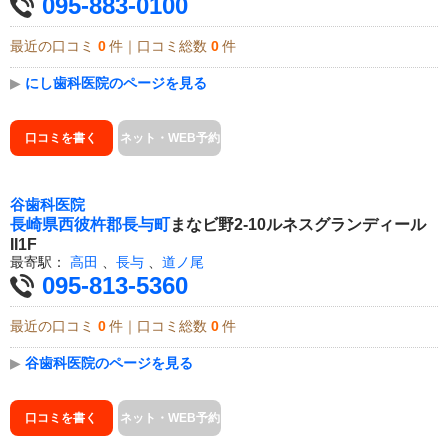
095-883-0100
最近の口コミ
0
件｜口コミ総数
0
件
▶
にし歯科医院のページを見る
口コミを書く
ネット・WEB予約
谷歯科医院
長崎県
西彼杵郡長与町
まなビ野2-10ルネスグランディール
II1F
最寄駅：
高田
、
長与
、
道ノ尾
095-813-5360
最近の口コミ
0
件｜口コミ総数
0
件
▶
谷歯科医院のページを見る
口コミを書く
ネット・WEB予約