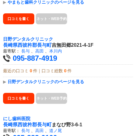
▶
やまもと歯科クリニックのページを見る
口コミを書く
ネット・WEB予約
日野デンタルクリニック
長崎県
西彼杵郡長与町
吉無田郷2021-4-1F
最寄駅：
長与
、
高田
、
本川内
095-887-4919
最近の口コミ
0
件｜口コミ総数
0
件
▶
日野デンタルクリニックのページを見る
口コミを書く
ネット・WEB予約
にし歯科医院
長崎県
西彼杵郡長与町
まなび野3-6-1
最寄駅：
長与
、
高田
、
道ノ尾