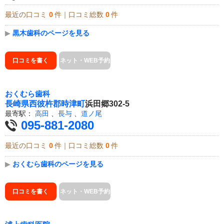
最近の口コミ
0
件｜口コミ総数
0
件
▶
黒木歯科のページを見る
口コミを書く
ネット・WEB予約
おくむら歯科
長崎県
西彼杵郡時津町
浜田郷302-5
最寄駅：
高田
、
長与
、
道ノ尾
095-881-2080
最近の口コミ
0
件｜口コミ総数
0
件
▶
おくむら歯科のページを見る
口コミを書く
ネット・WEB予約