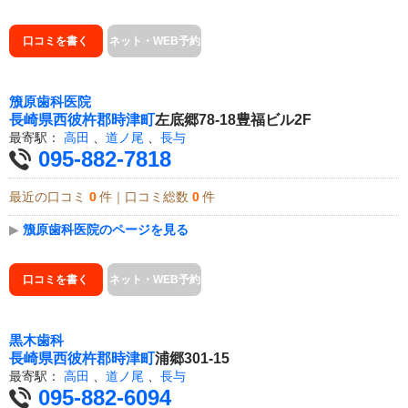
口コミを書く
ネット・WEB予約
籏原歯科医院
長崎県
西彼杵郡時津町
左底郷78-18豊福ビル2F
最寄駅：
高田
、
道ノ尾
、
長与
095-882-7818
最近の口コミ
0
件｜口コミ総数
0
件
▶
籏原歯科医院のページを見る
口コミを書く
ネット・WEB予約
黒木歯科
長崎県
西彼杵郡時津町
浦郷301-15
最寄駅：
高田
、
道ノ尾
、
長与
095-882-6094