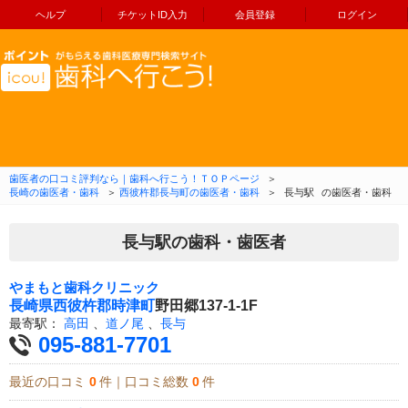
ヘルプ
チケットID入力
会員登録
ログイン
コンテンツへ移動
歯医者の口コミ評判なら｜歯科へ行こう！ＴＯＰページ
＞
長崎の歯医者・歯科
＞
西彼杵郡長与町の歯医者・歯科
＞
長与駅
の歯医者・歯科
長与駅の歯科・歯医者
やまもと歯科クリニック
長崎県
西彼杵郡時津町
野田郷137-1-1F
最寄駅：
高田
、
道ノ尾
、
長与
095-881-7701
最近の口コミ
0
件｜口コミ総数
0
件