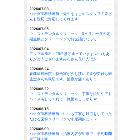
2026/07/08
ハナダ歯科診療所：先生をはじめスタッフの皆さ
んも親切に対応してくれます
2026/07/05
ウエストデンタルクリニック：3ヶ月に一度の定
期点検とクリーニングでお世話になって ...
2026/07/04
アップル歯科：25年ほど通っています いつもあ
りがとうございますみなさん良い人ばか ...
2026/06/24
春藤歯科医院：待合室が少し狭いですが受付も衛
生士さんも親切です。治療が痛くありま ...
2026/06/22
ウエストデンタルクリニック：丁寧な説明やアド
バイスもしてくれて、施術もしっかりや ...
2026/06/15
ハナダ歯科診療所：いつも丁寧な対応をしていた
だける歯科クリニックです定期的にメン ...
2026/06/09
ハナダ歯科診療所：治療内容が明瞭で、予約時間
が正確です。