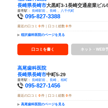
長崎県
長崎市
大黒町3-1長崎交通産業ビル5
最寄駅：
長崎駅前
、
長崎
、
八千代町
095-827-3388
最近の口コミ
0
件｜口コミ総数
0
件
▶
稲沢歯科医院のページを見る
口コミを書く
ネット・WEB
高尾歯科医院
長崎県
長崎市
中町5-29
最寄駅：
長崎駅前
、
長崎
、
桜町
095-827-1456
最近の口コミ
0
件｜口コミ総数
0
件
▶
高尾歯科医院のページを見る