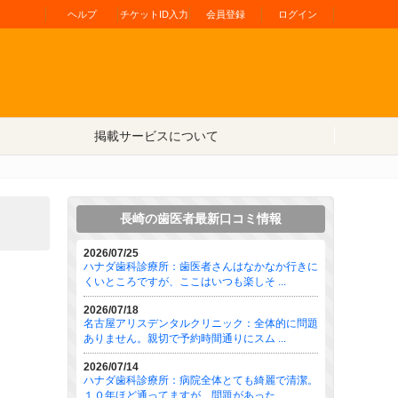
ヘルプ
チケットID入力
会員登録
ログイン
掲載サービスについて
長崎の歯医者最新口コミ情報
2026/07/25
ハナダ歯科診療所：歯医者さんはなかなか行きに
くいところですが、ここはいつも楽しそ ...
2026/07/18
名古屋アリスデンタルクリニック：全体的に問題
ありません。親切で予約時間通りにスム ...
2026/07/14
ハナダ歯科診療所：病院全体とても綺麗で清潔。
１０年ほど通ってますが、問題があった ...