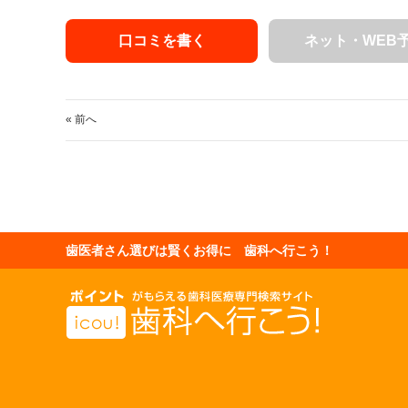
口コミを書く
ネット・WEB
« 前へ
歯医者さん選びは賢くお得に 歯科へ行こう！