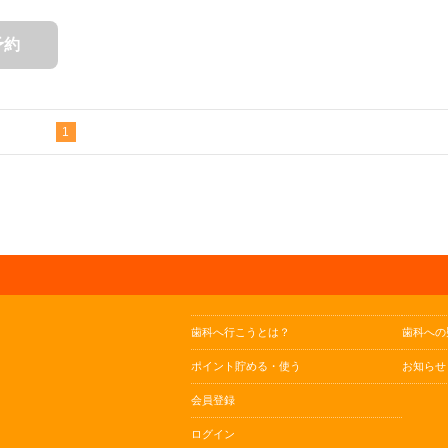
予約
1
歯科へ行こうとは？
歯科への
ポイント貯める・使う
お知らせ
会員登録
ログイン