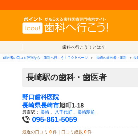
歯科へ行こう！とは？
歯医者の口コミ評判なら｜歯科へ行こう！ＴＯＰページ
＞
長崎の歯医者・歯科
＞
長
長崎駅の歯科・歯医者
野口歯科医院
長崎県
長崎市
旭町1-18
最寄駅：
長崎
、
八千代町
、
長崎駅前
095-861-5059
最近の口コミ
0
件｜口コミ総数
0
件