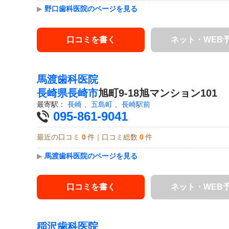
▶
野口歯科医院のページを見る
口コミを書く
ネット・WEB
馬渡歯科医院
長崎県
長崎市
旭町9-18旭マンション101
最寄駅：
長崎
、
五島町
、
長崎駅前
095-861-9041
最近の口コミ
0
件｜口コミ総数
0
件
▶
馬渡歯科医院のページを見る
口コミを書く
ネット・WEB
稲沢歯科医院