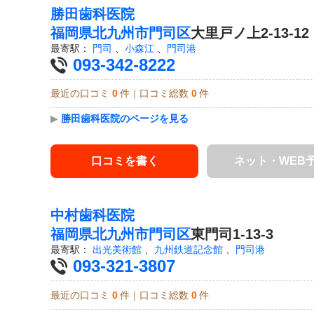
勝田歯科医院
福岡県
北九州市門司区
大里戸ノ上2-13-12
最寄駅：
門司
、
小森江
、
門司港
093-342-8222
最近の口コミ
0
件｜口コミ総数
0
件
▶
勝田歯科医院のページを見る
口コミを書く
ネット・WEB
中村歯科医院
福岡県
北九州市門司区
東門司1-13-3
最寄駅：
出光美術館
、
九州鉄道記念館
、
門司港
093-321-3807
最近の口コミ
0
件｜口コミ総数
0
件