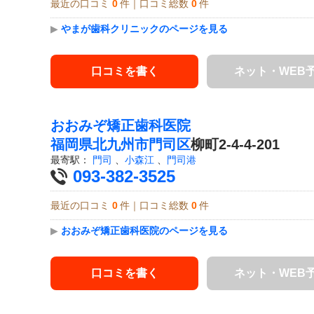
最近の口コミ
0
件｜口コミ総数
0
件
▶
やまが歯科クリニックのページを見る
口コミを書く
ネット・WEB
おおみぞ矯正歯科医院
福岡県
北九州市門司区
柳町2-4-4-201
最寄駅：
門司
、
小森江
、
門司港
093-382-3525
最近の口コミ
0
件｜口コミ総数
0
件
▶
おおみぞ矯正歯科医院のページを見る
口コミを書く
ネット・WEB