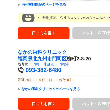
▶
毛利歯科医院のページを見る
清潔な院内で先生もスタッフのみなさんも感じ
口コミを書く
ネット・WEB
なかの歯科クリニック
福岡県
北九州市門司区
柳町2-8-20
最寄駅：
門司
、
小森江
、
門司港
093-382-6480
最近の口コミ
0
件｜口コミ総数
0
件
▶
なかの歯科クリニックのページを見る
口コミを書く
ネット・WEB