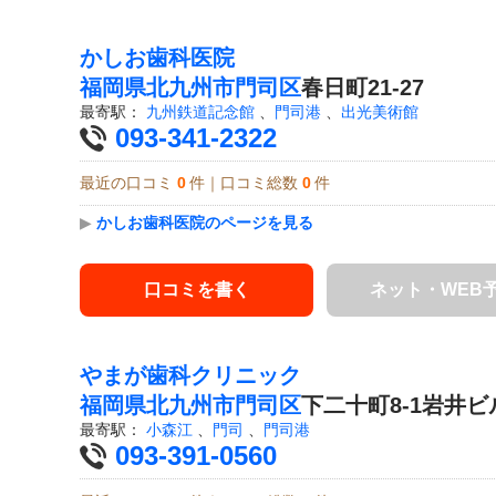
かしお歯科医院
福岡県
北九州市門司区
春日町21-27
最寄駅：
九州鉄道記念館
、
門司港
、
出光美術館
093-341-2322
最近の口コミ
0
件｜口コミ総数
0
件
▶
かしお歯科医院のページを見る
口コミを書く
ネット・WEB
やまが歯科クリニック
福岡県
北九州市門司区
下二十町8-1岩井ビ
最寄駅：
小森江
、
門司
、
門司港
093-391-0560