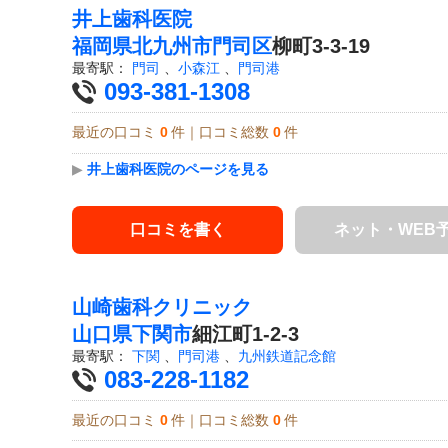
井上歯科医院
福岡県
北九州市門司区
柳町3-3-19
最寄駅：
門司
、
小森江
、
門司港
093-381-1308
最近の口コミ
0
件｜口コミ総数
0
件
▶
井上歯科医院のページを見る
口コミを書く
ネット・WEB
山崎歯科クリニック
山口県
下関市
細江町1-2-3
最寄駅：
下関
、
門司港
、
九州鉄道記念館
083-228-1182
最近の口コミ
0
件｜口コミ総数
0
件