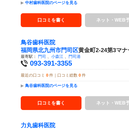
▶
中村歯科医院のページを見る
口コミを書く
ネット・WEB
鳥谷歯科医院
福岡県
北九州市門司区
黄金町2-24第3マ
最寄駅：
門司
、
小森江
、
門司港
093-391-3355
最近の口コミ
0
件｜口コミ総数
0
件
▶
鳥谷歯科医院のページを見る
口コミを書く
ネット・WEB
力丸歯科医院