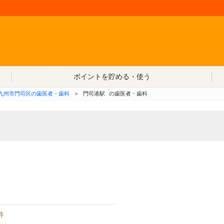
コンテンツへ移動
ポイントを貯める・使う
九州市門司区の歯医者・歯科
＞
門司港駅
の歯医者・歯科
件