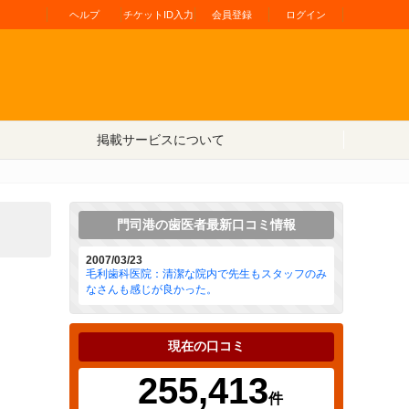
ヘルプ
チケットID入力
会員登録
ログイン
掲載サービスについて
門司港の歯医者最新口コミ情報
2007/03/23
毛利歯科医院：清潔な院内で先生もスタッフのみ
なさんも感じが良かった。
現在の口コミ
255,413
件