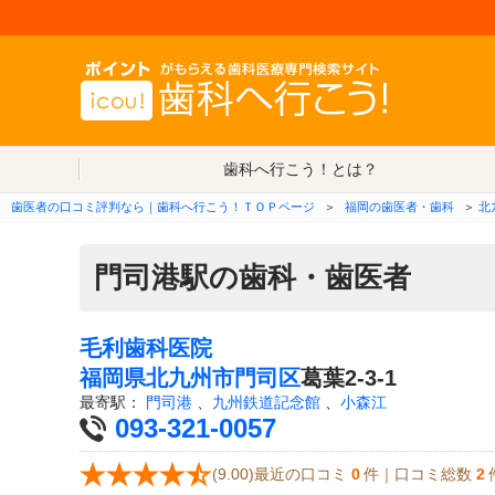
歯科へ行こう！とは？
歯医者の口コミ評判なら｜歯科へ行こう！ＴＯＰページ
＞
福岡の歯医者・歯科
＞
北
門司港駅の歯科・歯医者
毛利歯科医院
福岡県
北九州市門司区
葛葉2-3-1
最寄駅：
門司港
、
九州鉄道記念館
、
小森江
093-321-0057
(9.00)最近の口コミ
0
件｜口コミ総数
2