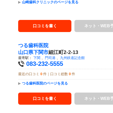
▶
山崎歯科クリニックのページを見る
口コミを書く
ネット・WEB
つる歯科医院
山口県
下関市
細江町2-2-13
最寄駅：
下関
、
門司港
、
九州鉄道記念館
083-232-5555
最近の口コミ
0
件｜口コミ総数
0
件
▶
つる歯科医院のページを見る
口コミを書く
ネット・WEB