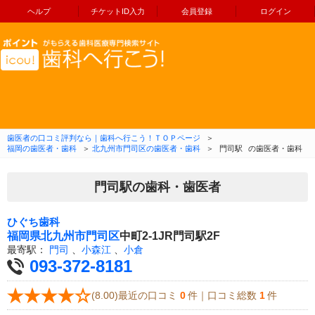
ヘルプ
チケットID入力
会員登録
ログイン
コンテンツへ移動
歯医者の口コミ評判なら｜歯科へ行こう！ＴＯＰページ
＞
福岡の歯医者・歯科
＞
北九州市門司区の歯医者・歯科
＞
門司駅
の歯医者・歯科
門司駅の歯科・歯医者
ひぐち歯科
福岡県
北九州市門司区
中町2-1JR門司駅2F
最寄駅：
門司
、
小森江
、
小倉
093-372-8181
(8.00)最近の口コミ
0
件｜口コミ総数
1
件