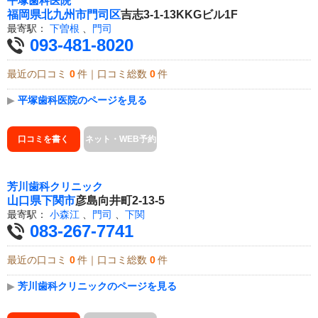
平塚歯科医院
福岡県
北九州市門司区
吉志3-1-13KKGビル1F
最寄駅：
下曽根
、
門司
093-481-8020
最近の口コミ
0
件｜口コミ総数
0
件
▶
平塚歯科医院のページを見る
口コミを書く
ネット・WEB予約
芳川歯科クリニック
山口県
下関市
彦島向井町2-13-5
最寄駅：
小森江
、
門司
、
下関
083-267-7741
最近の口コミ
0
件｜口コミ総数
0
件
▶
芳川歯科クリニックのページを見る