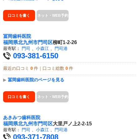
口コミを書く
ネット・WEB予約
冨岡歯科医院
福岡県
北九州市門司区
柳町1-2-26
最寄駅：
門司
、
小森江
、
門司港
093-381-6150
最近の口コミ
0
件｜口コミ総数
0
件
▶
冨岡歯科医院のページを見る
口コミを書く
ネット・WEB予約
あきみつ歯科医院
福岡県
北九州市門司区
大里戸ノ上2-2-15
最寄駅：
門司
、
小森江
、
門司港
093-371-7808