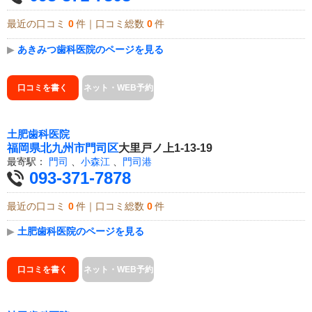
最近の口コミ
0
件｜口コミ総数
0
件
▶
あきみつ歯科医院のページを見る
口コミを書く
ネット・WEB予約
土肥歯科医院
福岡県
北九州市門司区
大里戸ノ上1-13-19
最寄駅：
門司
、
小森江
、
門司港
093-371-7878
最近の口コミ
0
件｜口コミ総数
0
件
▶
土肥歯科医院のページを見る
口コミを書く
ネット・WEB予約