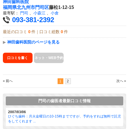
神田歯科医院
福岡県
北九州市門司区
藤松1-12-15
最寄駅：
門司
、
小森江
、
小倉
093-381-2392
最近の口コミ
0
件｜口コミ総数
0
件
▶
神田歯科医院のページを見る
口コミを書く
ネット・WEB予約
« 前へ
次へ »
1
2
門司の歯医者最新口コミ情報
2007/03/06
ひぐち歯科：月火金曜日の10-15時までですが、予約をすれば無料で託児
をしてくれます ...