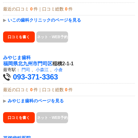
最近の口コミ
0
件｜口コミ総数
0
件
▶
いこの歯科クリニックのページを見る
口コミを書く
ネット・WEB予約
みやじま歯科
福岡県
北九州市門司区
稲積2-1-1
最寄駅：
門司
、
小森江
、
小倉
093-371-3363
最近の口コミ
0
件｜口コミ総数
0
件
▶
みやじま歯科のページを見る
口コミを書く
ネット・WEB予約