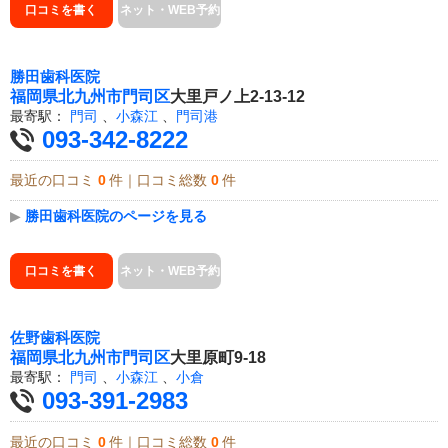
口コミを書く
ネット・WEB予約
勝田歯科医院
福岡県
北九州市門司区
大里戸ノ上2-13-12
最寄駅：
門司
、
小森江
、
門司港
093-342-8222
最近の口コミ
0
件｜口コミ総数
0
件
▶
勝田歯科医院のページを見る
口コミを書く
ネット・WEB予約
佐野歯科医院
福岡県
北九州市門司区
大里原町9-18
最寄駅：
門司
、
小森江
、
小倉
093-391-2983
最近の口コミ
0
件｜口コミ総数
0
件