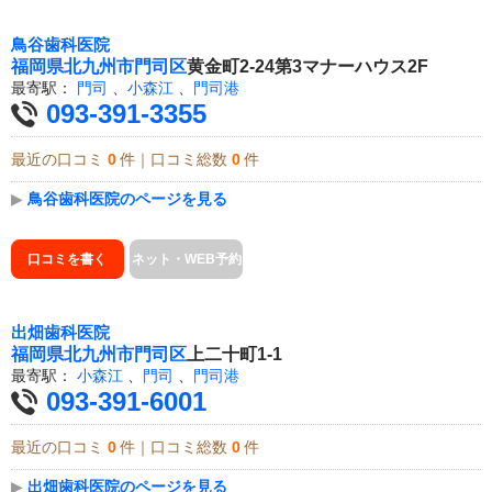
鳥谷歯科医院
福岡県
北九州市門司区
黄金町2-24第3マナーハウス2F
最寄駅：
門司
、
小森江
、
門司港
093-391-3355
最近の口コミ
0
件｜口コミ総数
0
件
▶
鳥谷歯科医院のページを見る
口コミを書く
ネット・WEB予約
出畑歯科医院
福岡県
北九州市門司区
上二十町1-1
最寄駅：
小森江
、
門司
、
門司港
093-391-6001
最近の口コミ
0
件｜口コミ総数
0
件
▶
出畑歯科医院のページを見る