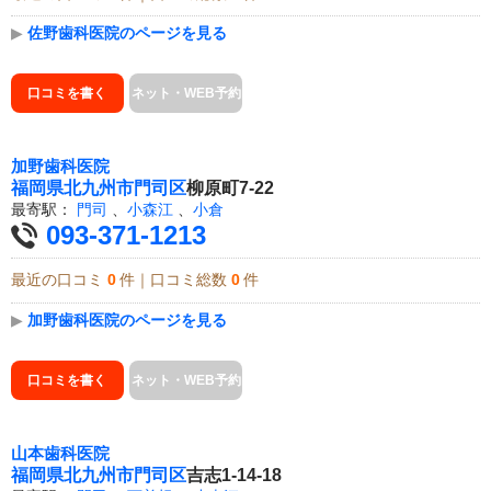
▶
佐野歯科医院のページを見る
口コミを書く
ネット・WEB予約
加野歯科医院
福岡県
北九州市門司区
柳原町7-22
最寄駅：
門司
、
小森江
、
小倉
093-371-1213
最近の口コミ
0
件｜口コミ総数
0
件
▶
加野歯科医院のページを見る
口コミを書く
ネット・WEB予約
山本歯科医院
福岡県
北九州市門司区
吉志1-14-18