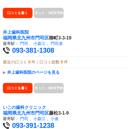
口コミを書く
ネット・WEB予約
井上歯科医院
福岡県
北九州市門司区
柳町3-3-19
最寄駅：
門司
、
小森江
、
門司港
093-381-1308
最近の口コミ
0
件｜口コミ総数
0
件
▶
井上歯科医院のページを見る
口コミを書く
ネット・WEB予約
いこの歯科クリニック
福岡県
北九州市門司区
藤松3-1-9
最寄駅：
門司
、
小森江
、
小倉
093-391-1238