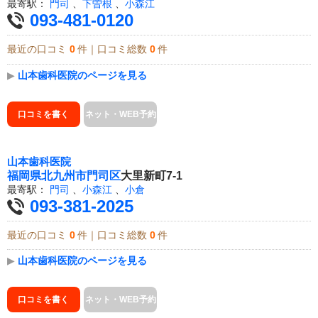
最寄駅：
門司
、
下曽根
、
小森江
093-481-0120
最近の口コミ
0
件｜口コミ総数
0
件
▶
山本歯科医院のページを見る
口コミを書く
ネット・WEB予約
山本歯科医院
福岡県
北九州市門司区
大里新町7-1
最寄駅：
門司
、
小森江
、
小倉
093-381-2025
最近の口コミ
0
件｜口コミ総数
0
件
▶
山本歯科医院のページを見る
口コミを書く
ネット・WEB予約