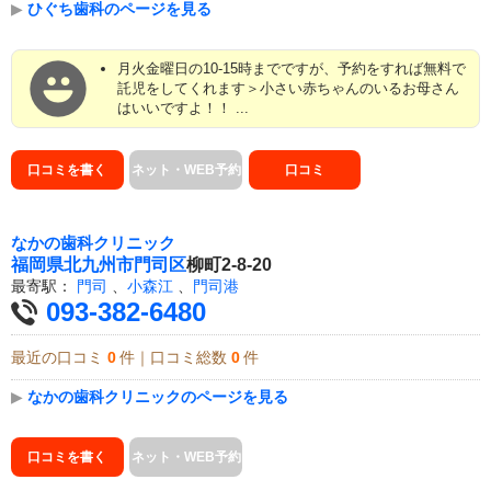
▶
ひぐち歯科のページを見る
月火金曜日の10-15時までですが、予約をすれば無料で
託児をしてくれます＞小さい赤ちゃんのいるお母さん
はいいですよ！！ ...
口コミを書く
ネット・WEB予約
口コミ
なかの歯科クリニック
福岡県
北九州市門司区
柳町2-8-20
最寄駅：
門司
、
小森江
、
門司港
093-382-6480
最近の口コミ
0
件｜口コミ総数
0
件
▶
なかの歯科クリニックのページを見る
口コミを書く
ネット・WEB予約