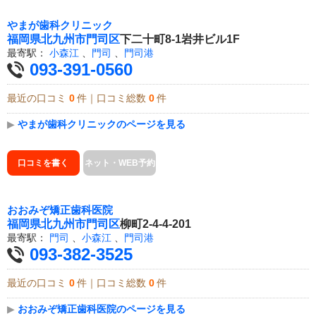
やまが歯科クリニック
福岡県
北九州市門司区
下二十町8-1岩井ビル1F
最寄駅：
小森江
、
門司
、
門司港
093-391-0560
最近の口コミ
0
件｜口コミ総数
0
件
▶
やまが歯科クリニックのページを見る
口コミを書く
ネット・WEB予約
おおみぞ矯正歯科医院
福岡県
北九州市門司区
柳町2-4-4-201
最寄駅：
門司
、
小森江
、
門司港
093-382-3525
最近の口コミ
0
件｜口コミ総数
0
件
▶
おおみぞ矯正歯科医院のページを見る