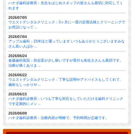
ハナダ歯科診療所：先生をはじめスタッフの皆さんも親切に対応してく
れます
2026/07/05
ウエストデンタルクリニック：3ヶ月に一度の定期点検とクリーニングで
お世話になって ...
2026/07/04
アップル歯科：25年ほど通っています いつもありがとうございますみな
さん良い人ばか ...
2026/06/24
春藤歯科医院：待合室が少し狭いですが受付も衛生士さんも親切です。
治療が痛くありま ...
2026/06/22
ウエストデンタルクリニック：丁寧な説明やアドバイスもしてくれて、
施術もしっかりや ...
2026/06/15
ハナダ歯科診療所：いつも丁寧な対応をしていただける歯科クリニック
です定期的にメン ...
2026/06/09
ハナダ歯科診療所：治療内容が明瞭で、予約時間が正確です。