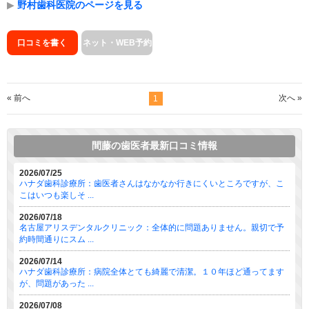
▶
野村歯科医院のページを見る
口コミを書く
ネット・WEB予約
« 前へ
次へ »
1
間藤の歯医者最新口コミ情報
2026/07/25
ハナダ歯科診療所：歯医者さんはなかなか行きにくいところですが、こ
こはいつも楽しそ ...
2026/07/18
名古屋アリスデンタルクリニック：全体的に問題ありません。親切で予
約時間通りにスム ...
2026/07/14
ハナダ歯科診療所：病院全体とても綺麗で清潔。１０年ほど通ってます
が、問題があった ...
2026/07/08