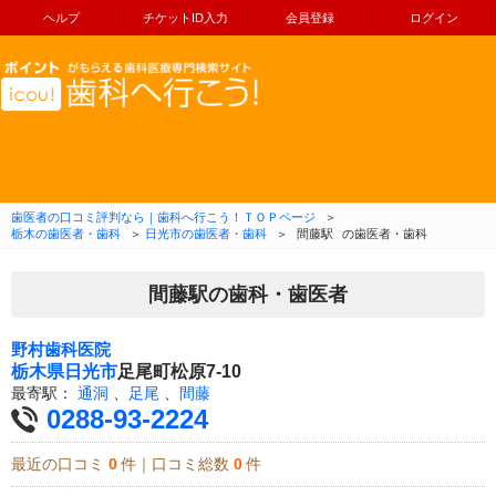
ヘルプ
チケットID入力
会員登録
ログイン
コンテンツへ移動
歯医者の口コミ評判なら｜歯科へ行こう！ＴＯＰページ
＞
栃木の歯医者・歯科
＞
日光市の歯医者・歯科
＞
間藤駅
の歯医者・歯科
間藤駅の歯科・歯医者
野村歯科医院
栃木県
日光市
足尾町松原7-10
最寄駅：
通洞
、
足尾
、
間藤
0288-93-2224
最近の口コミ
0
件｜口コミ総数
0
件