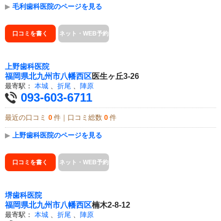
▶
毛利歯科医院のページを見る
口コミを書く
ネット・WEB予約
上野歯科医院
福岡県
北九州市八幡西区
医生ヶ丘3-26
最寄駅：
本城
、
折尾
、
陣原
093-603-6711
最近の口コミ
0
件｜口コミ総数
0
件
▶
上野歯科医院のページを見る
口コミを書く
ネット・WEB予約
堺歯科医院
福岡県
北九州市八幡西区
楠木2-8-12
最寄駅：
本城
、
折尾
、
陣原