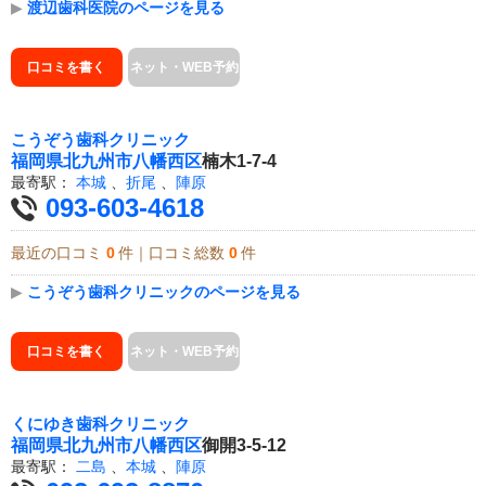
▶
渡辺歯科医院のページを見る
口コミを書く
ネット・WEB予約
こうぞう歯科クリニック
福岡県
北九州市八幡西区
楠木1-7-4
最寄駅：
本城
、
折尾
、
陣原
093-603-4618
最近の口コミ
0
件｜口コミ総数
0
件
▶
こうぞう歯科クリニックのページを見る
口コミを書く
ネット・WEB予約
くにゆき歯科クリニック
福岡県
北九州市八幡西区
御開3-5-12
最寄駅：
二島
、
本城
、
陣原