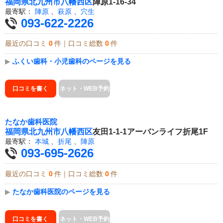
福岡県
北九州市八幡西区
陣原1-16-34
最寄駅：
陣原
、
萩原
、
穴生
093-622-2226
最近の口コミ
0
件｜口コミ総数
0
件
▶
ふくい歯科・小児歯科のページを見る
口コミを書く
ネット・WEB予約
たなか歯科医院
福岡県
北九州市八幡西区
友田1-1-1アーバンライフ折尾1F
最寄駅：
本城
、
折尾
、
陣原
093-695-2626
最近の口コミ
0
件｜口コミ総数
0
件
▶
たなか歯科医院のページを見る
口コミを書く
ネット・WEB予約