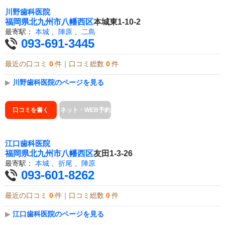
川野歯科医院
福岡県
北九州市八幡西区
本城東1-10-2
最寄駅：
本城
、
陣原
、
二島
093-691-3445
最近の口コミ
0
件｜口コミ総数
0
件
▶
川野歯科医院のページを見る
口コミを書く
ネット・WEB予約
江口歯科医院
福岡県
北九州市八幡西区
友田1-3-26
最寄駅：
本城
、
折尾
、
陣原
093-601-8262
最近の口コミ
0
件｜口コミ総数
0
件
▶
江口歯科医院のページを見る