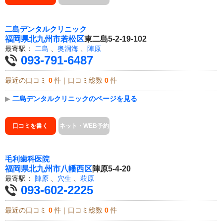
二島デンタルクリニック
福岡県
北九州市若松区
東二島5-2-19-102
最寄駅：
二島
、
奥洞海
、
陣原
093-791-6487
最近の口コミ
0
件｜口コミ総数
0
件
▶
二島デンタルクリニックのページを見る
口コミを書く
ネット・WEB予約
毛利歯科医院
福岡県
北九州市八幡西区
陣原5-4-20
最寄駅：
陣原
、
穴生
、
萩原
093-602-2225
最近の口コミ
0
件｜口コミ総数
0
件