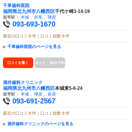
千草歯科医院
福岡県
北九州市八幡西区
千代ケ崎3-14-19
最寄駅：
本城
、
折尾
、
陣原
093-693-1670
最近の口コミ
0
件｜口コミ総数
0
件
▶
千草歯科医院のページを見る
口コミを書く
ネット・WEB予約
酒井歯科クリニック
福岡県
北九州市八幡西区
本城東5-6-24
最寄駅：
本城
、
陣原
、
萩原
093-691-2567
最近の口コミ
0
件｜口コミ総数
0
件
▶
酒井歯科クリニックのページを見る