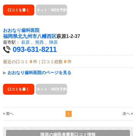
口コミを書く
ネット・WEB予約
おおなり歯科医院
福岡県
北九州市八幡西区
萩原1-2-37
最寄駅：
萩原
、
熊西
、
陣原
093-631-8211
最近の口コミ
0
件｜口コミ総数
0
件
▶
おおなり歯科医院のページを見る
口コミを書く
ネット・WEB予約
« 前へ
次へ »
1
陣原の歯医者最新口コミ情報