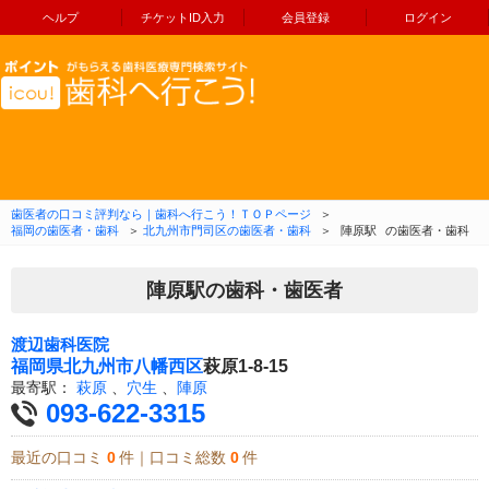
ヘルプ
チケットID入力
会員登録
ログイン
コンテンツへ移動
歯医者の口コミ評判なら｜歯科へ行こう！ＴＯＰページ
＞
福岡の歯医者・歯科
＞
北九州市門司区の歯医者・歯科
＞
陣原駅
の歯医者・歯科
陣原駅の歯科・歯医者
渡辺歯科医院
福岡県
北九州市八幡西区
萩原1-8-15
最寄駅：
萩原
、
穴生
、
陣原
093-622-3315
最近の口コミ
0
件｜口コミ総数
0
件