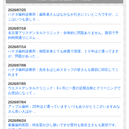
2026/07/25
ハナダ歯科診療所：歯医者さんはなかなか行きにくいところですが、こ
こはいつも楽しそ ...
2026/07/18
名古屋アリスデンタルクリニック：全体的に問題ありません。親切で予
約時間通りにスム ...
2026/07/14
ハナダ歯科診療所：病院全体とても綺麗で清潔。１０年ほど通ってます
が、問題があった ...
2026/07/08
ハナダ歯科診療所：先生をはじめスタッフの皆さんも親切に対応してく
れます
2026/07/05
ウエストデンタルクリニック：3ヶ月に一度の定期点検とクリーニングで
お世話になって ...
2026/07/04
アップル歯科：25年ほど通っています いつもありがとうございますみな
さん良い人ばか ...
2026/06/24
春藤歯科医院：待合室が少し狭いですが受付も衛生士さんも親切です。