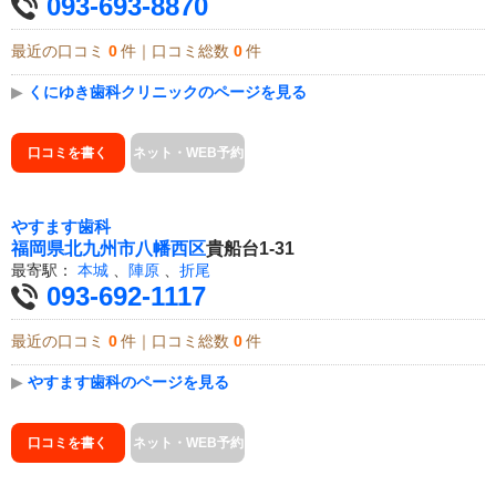
093-693-8870
最近の口コミ
0
件｜口コミ総数
0
件
▶
くにゆき歯科クリニックのページを見る
口コミを書く
ネット・WEB予約
やすます歯科
福岡県
北九州市八幡西区
貴船台1-31
最寄駅：
本城
、
陣原
、
折尾
093-692-1117
最近の口コミ
0
件｜口コミ総数
0
件
▶
やすます歯科のページを見る
口コミを書く
ネット・WEB予約