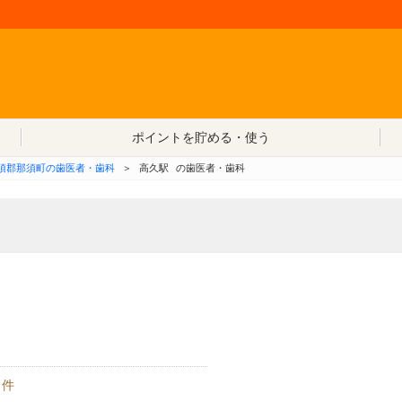
コンテンツへ移動
ポイントを貯める・使う
須郡那須町の歯医者・歯科
＞
高久駅
の歯医者・歯科
件