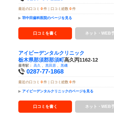
最近の口コミ
0
件｜口コミ総数
0
件
▶
羽中田歯科医院のページを見る
口コミを書く
ネット・WEB
アイビーデンタルクリニック
栃木県
那須郡那須町
高久丙1162-12
最寄駅：
高久
、
黒田原
、
黒磯
0287-77-1868
最近の口コミ
0
件｜口コミ総数
0
件
▶
アイビーデンタルクリニックのページを見る
口コミを書く
ネット・WEB