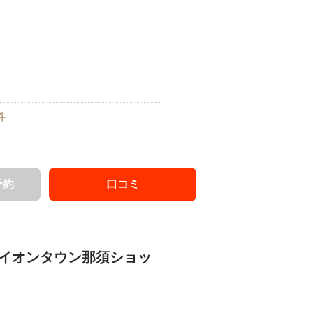
件
予約
口コミ
7イオンタウン那須ショッ