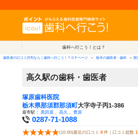
歯科へ行こう！とは？
歯医者の口コミ評判なら｜歯科へ行こう！ＴＯＰページ
＞
栃木の歯医者・歯科
＞
那
高久駅の歯科・歯医者
塚原歯科医院
栃木県
那須郡那須町
大字寺子丙1-386
最寄駅：
黒田原
、
高久
、
豊原
0287-71-1088
(10.00)最近の口コミ
0
件｜口コミ総数
1