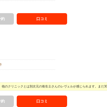
予約
口コミ
件
他のクリニックとは別次元の衛生士さんのレヴェルが感じられます。まだ30代 
予約
口コミ