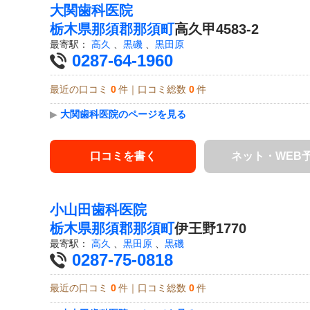
大関歯科医院
栃木県
那須郡那須町
高久甲4583-2
最寄駅：
高久
、
黒磯
、
黒田原
0287-64-1960
最近の口コミ
0
件｜口コミ総数
0
件
▶
大関歯科医院のページを見る
口コミを書く
ネット・WEB
小山田歯科医院
栃木県
那須郡那須町
伊王野1770
最寄駅：
高久
、
黒田原
、
黒磯
0287-75-0818
最近の口コミ
0
件｜口コミ総数
0
件