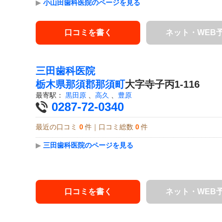
▶
小山田歯科医院のページを見る
口コミを書く
ネット・WEB
三田歯科医院
栃木県
那須郡那須町
大字寺子丙1-116
最寄駅：
黒田原
、
高久
、
豊原
0287-72-0340
最近の口コミ
0
件｜口コミ総数
0
件
▶
三田歯科医院のページを見る
口コミを書く
ネット・WEB