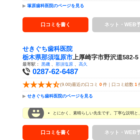
▶
塚原歯科医院のページを見る
口コミを書く
ネット・WEB
せきぐち歯科医院
栃木県
那須塩原市
上厚崎字市野沢道582-5
最寄駅：
黒磯
、
那須塩原
、
高久
0287-62-6487
(9.00)最近の口コミ
0
件｜口コミ総数
1
▶
せきぐち歯科医院のページを見る
とにかく、素晴らしい先生です。丁寧な説明と、
口コミを書く
ネット・WEB