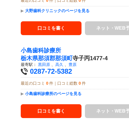
最近の口コミ
0
件｜口コミ総数
0
件
▶
大野歯科クリニックのページを見る
口コミを書く
ネット・WEB
小島歯科診療所
栃木県
那須郡那須町
寺子丙1477-4
最寄駅：
黒田原
、
高久
、
豊原
0287-72-5382
最近の口コミ
0
件｜口コミ総数
0
件
▶
小島歯科診療所のページを見る
口コミを書く
ネット・WEB