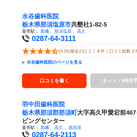
水谷歯科医院
栃木県
那須塩原市
共墾社1-82-5
最寄駅：
黒磯
、
那須塩原
、
高久
0287-64-3111
(9.00)最近の口コミ
0
件｜口コミ総数
1
▶
水谷歯科医院のページを見る
口コミを書く
ネット・WEB
羽中田歯科医院
栃木県
那須郡那須町
大字高久甲愛宕前46
ピングセンター
最寄駅：
黒磯
、
高久
、
黒田原
0287-64-2113