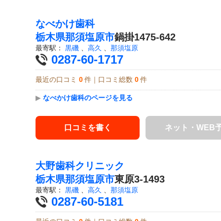
なべかけ歯科
栃木県
那須塩原市
鍋掛1475-642
最寄駅：
黒磯
、
高久
、
那須塩原
0287-60-1717
最近の口コミ
0
件｜口コミ総数
0
件
▶
なべかけ歯科のページを見る
口コミを書く
ネット・WEB
大野歯科クリニック
栃木県
那須塩原市
東原3-1493
最寄駅：
黒磯
、
高久
、
那須塩原
0287-60-5181