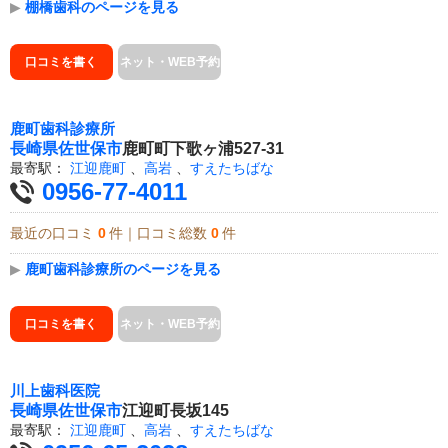
▶
棚橋歯科のページを見る
口コミを書く
ネット・WEB予約
鹿町歯科診療所
長崎県
佐世保市
鹿町町下歌ヶ浦527-31
最寄駅：
江迎鹿町
、
高岩
、
すえたちばな
0956-77-4011
最近の口コミ
0
件｜口コミ総数
0
件
▶
鹿町歯科診療所のページを見る
口コミを書く
ネット・WEB予約
川上歯科医院
長崎県
佐世保市
江迎町長坂145
最寄駅：
江迎鹿町
、
高岩
、
すえたちばな