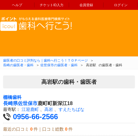
ヘルプ
チケットID入力
会員登録
ログイン
コンテンツへ移動
歯医者の口コミ評判なら｜歯科へ行こう！ＴＯＰページ
＞
長崎の歯医者・歯科
＞
佐世保市の歯医者・歯科
＞
高岩駅
の歯医者・歯科
高岩駅の歯科・歯医者
棚橋歯科
長崎県
佐世保市
鹿町町新深江18
最寄駅：
江迎鹿町
、
高岩
、
すえたちばな
0956-66-2566
最近の口コミ
0
件｜口コミ総数
0
件