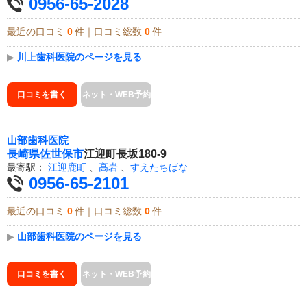
0956-65-2028
最近の口コミ
0
件｜口コミ総数
0
件
▶
川上歯科医院のページを見る
口コミを書く
ネット・WEB予約
山部歯科医院
長崎県
佐世保市
江迎町長坂180-9
最寄駅：
江迎鹿町
、
高岩
、
すえたちばな
0956-65-2101
最近の口コミ
0
件｜口コミ総数
0
件
▶
山部歯科医院のページを見る
口コミを書く
ネット・WEB予約