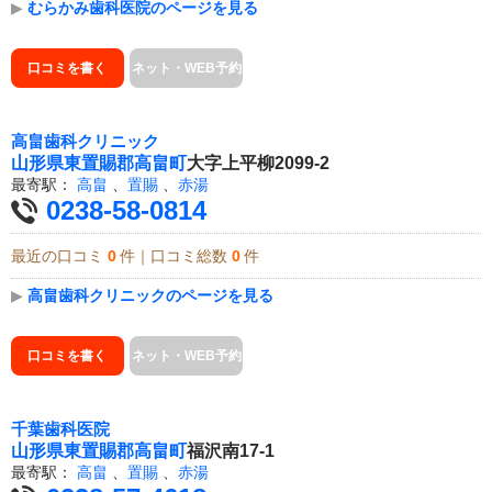
▶
むらかみ歯科医院のページを見る
口コミを書く
ネット・WEB予約
高畠歯科クリニック
山形県
東置賜郡高畠町
大字上平柳2099-2
最寄駅：
高畠
、
置賜
、
赤湯
0238-58-0814
最近の口コミ
0
件｜口コミ総数
0
件
▶
高畠歯科クリニックのページを見る
口コミを書く
ネット・WEB予約
千葉歯科医院
山形県
東置賜郡高畠町
福沢南17-1
最寄駅：
高畠
、
置賜
、
赤湯