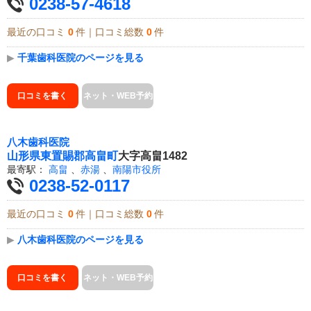
0238-57-4618
最近の口コミ
0
件｜口コミ総数
0
件
▶
千葉歯科医院のページを見る
口コミを書く
ネット・WEB予約
八木歯科医院
山形県
東置賜郡高畠町
大字高畠1482
最寄駅：
高畠
、
赤湯
、
南陽市役所
0238-52-0117
最近の口コミ
0
件｜口コミ総数
0
件
▶
八木歯科医院のページを見る
口コミを書く
ネット・WEB予約