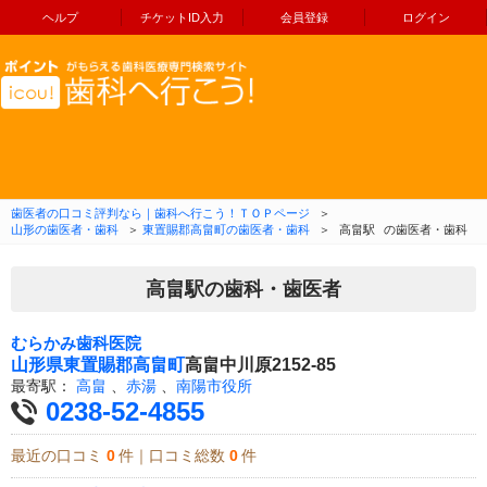
ヘルプ
チケットID入力
会員登録
ログイン
コンテンツへ移動
歯医者の口コミ評判なら｜歯科へ行こう！ＴＯＰページ
＞
山形の歯医者・歯科
＞
東置賜郡高畠町の歯医者・歯科
＞
高畠駅
の歯医者・歯科
高畠駅の歯科・歯医者
むらかみ歯科医院
山形県
東置賜郡高畠町
高畠中川原2152-85
最寄駅：
高畠
、
赤湯
、
南陽市役所
0238-52-4855
最近の口コミ
0
件｜口コミ総数
0
件