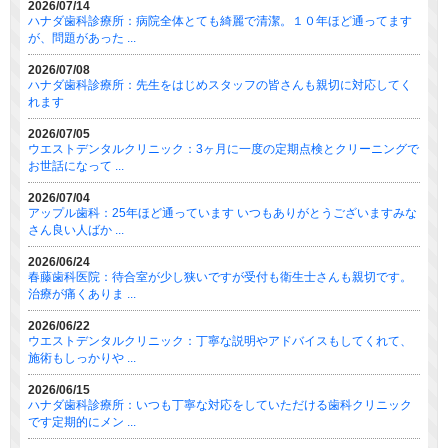
2026/07/14
ハナダ歯科診療所：病院全体とても綺麗で清潔。１０年ほど通ってます
が、問題があった ...
2026/07/08
ハナダ歯科診療所：先生をはじめスタッフの皆さんも親切に対応してく
れます
2026/07/05
ウエストデンタルクリニック：3ヶ月に一度の定期点検とクリーニングで
お世話になって ...
2026/07/04
アップル歯科：25年ほど通っています いつもありがとうございますみな
さん良い人ばか ...
2026/06/24
春藤歯科医院：待合室が少し狭いですが受付も衛生士さんも親切です。
治療が痛くありま ...
2026/06/22
ウエストデンタルクリニック：丁寧な説明やアドバイスもしてくれて、
施術もしっかりや ...
2026/06/15
ハナダ歯科診療所：いつも丁寧な対応をしていただける歯科クリニック
です定期的にメン ...