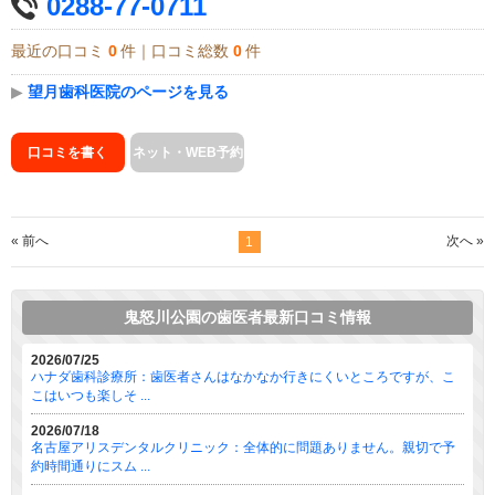
0288-77-0711
最近の口コミ
0
件｜口コミ総数
0
件
▶
望月歯科医院のページを見る
口コミを書く
ネット・WEB予約
« 前へ
次へ »
1
鬼怒川公園の歯医者最新口コミ情報
2026/07/25
ハナダ歯科診療所：歯医者さんはなかなか行きにくいところですが、こ
こはいつも楽しそ ...
2026/07/18
名古屋アリスデンタルクリニック：全体的に問題ありません。親切で予
約時間通りにスム ...