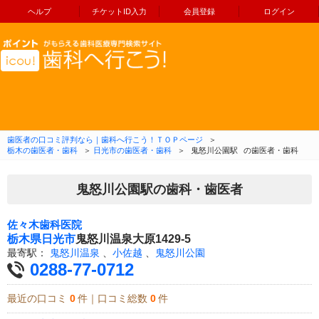
ヘルプ
チケットID入力
会員登録
ログイン
コンテンツへ移動
歯医者の口コミ評判なら｜歯科へ行こう！ＴＯＰページ
＞
栃木の歯医者・歯科
＞
日光市の歯医者・歯科
＞
鬼怒川公園駅
の歯医者・歯科
鬼怒川公園駅の歯科・歯医者
佐々木歯科医院
栃木県
日光市
鬼怒川温泉大原1429-5
最寄駅：
鬼怒川温泉
、
小佐越
、
鬼怒川公園
0288-77-0712
最近の口コミ
0
件｜口コミ総数
0
件