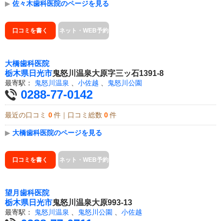
▶
佐々木歯科医院のページを見る
口コミを書く
ネット・WEB予約
大橋歯科医院
栃木県
日光市
鬼怒川温泉大原字三ッ石1391-8
最寄駅：
鬼怒川温泉
、
小佐越
、
鬼怒川公園
0288-77-0142
最近の口コミ
0
件｜口コミ総数
0
件
▶
大橋歯科医院のページを見る
口コミを書く
ネット・WEB予約
望月歯科医院
栃木県
日光市
鬼怒川温泉大原993-13
最寄駅：
鬼怒川温泉
、
鬼怒川公園
、
小佐越