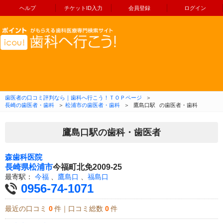
ヘルプ
チケットID入力
会員登録
ログイン
コンテンツへ移動
歯医者の口コミ評判なら｜歯科へ行こう！ＴＯＰページ
＞
長崎の歯医者・歯科
＞
松浦市の歯医者・歯科
＞
鷹島口駅
の歯医者・歯科
鷹島口駅の歯科・歯医者
森歯科医院
長崎県
松浦市
今福町北免2009-25
最寄駅：
今福
、
鷹島口
、
福島口
0956-74-1071
最近の口コミ
0
件｜口コミ総数
0
件