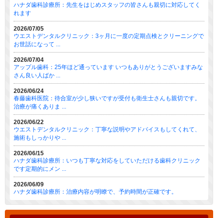
ハナダ歯科診療所：先生をはじめスタッフの皆さんも親切に対応してく
れます
2026/07/05
ウエストデンタルクリニック：3ヶ月に一度の定期点検とクリーニングで
お世話になって ...
2026/07/04
アップル歯科：25年ほど通っています いつもありがとうございますみな
さん良い人ばか ...
2026/06/24
春藤歯科医院：待合室が少し狭いですが受付も衛生士さんも親切です。
治療が痛くありま ...
2026/06/22
ウエストデンタルクリニック：丁寧な説明やアドバイスもしてくれて、
施術もしっかりや ...
2026/06/15
ハナダ歯科診療所：いつも丁寧な対応をしていただける歯科クリニック
です定期的にメン ...
2026/06/09
ハナダ歯科診療所：治療内容が明瞭で、予約時間が正確です。