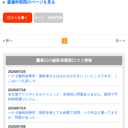
▶
森歯科医院のページを見る
口コミを書く
ネット・WEB予約
« 前へ
次へ »
1
鷹島口の歯医者最新口コミ情報
2026/07/25
ハナダ歯科診療所：歯医者さんはなかなか行きにくいところですが、こ
こはいつも楽しそ ...
2026/07/18
名古屋アリスデンタルクリニック：全体的に問題ありません。親切で予
約時間通りにスム ...
2026/07/14
ハナダ歯科診療所：病院全体とても綺麗で清潔。１０年ほど通ってます
が、問題があった ...
2026/07/08