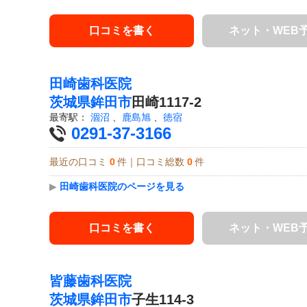
口コミを書く
ネット・WEB
田崎歯科医院
茨城県
鉾田市
田崎1117-2
最寄駅：
涸沼
、
鹿島旭
、
徳宿
0291-37-3166
最近の口コミ
0
件｜口コミ総数
0
件
▶
田崎歯科医院のページを見る
口コミを書く
ネット・WEB
皆藤歯科医院
茨城県
鉾田市
子生114-3