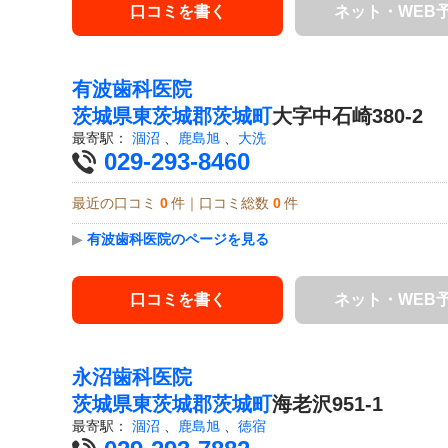
口コミを書く
ネット・WEB
有波歯科医院
茨城県
東茨城郡茨城町
大字中石崎380-2
最寄駅：
涸沼
、
鹿島旭
、
大洗
029-293-8460
最近の口コミ
0
件｜口コミ総数
0
件
▶
有波歯科医院のページを見る
口コミを書く
ネット・WEB
永沼歯科医院
茨城県
東茨城郡茨城町
海老沢951-1
最寄駅：
涸沼
、
鹿島旭
、
徳宿