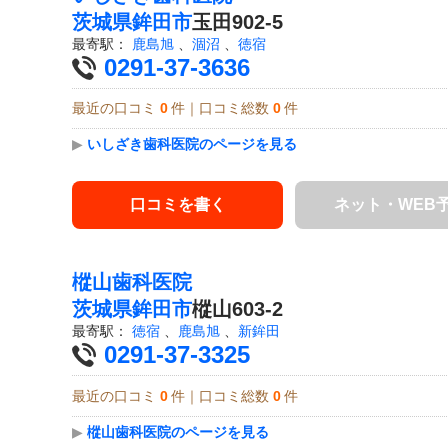
茨城県
鉾田市
玉田902-5
最寄駅：
鹿島旭
、
涸沼
、
徳宿
0291-37-3636
最近の口コミ
0
件｜口コミ総数
0
件
▶
いしざき歯科医院のページを見る
口コミを書く
ネット・WEB
樅山歯科医院
茨城県
鉾田市
樅山603-2
最寄駅：
徳宿
、
鹿島旭
、
新鉾田
0291-37-3325
最近の口コミ
0
件｜口コミ総数
0
件
▶
樅山歯科医院のページを見る