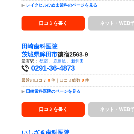
▶
レイクヒルひぬま歯科のページを見る
口コミを書く
ネット・WEB
田崎歯科医院
茨城県
鉾田市
徳宿2563-9
最寄駅：
徳宿
、
鹿島旭
、
新鉾田
0291-36-4873
最近の口コミ
0
件｜口コミ総数
0
件
▶
田崎歯科医院のページを見る
口コミを書く
ネット・WEB
いしざき歯科医院