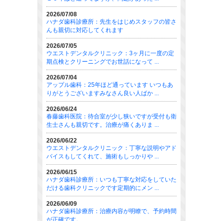
2026/07/08
ハナダ歯科診療所：先生をはじめスタッフの皆さ
んも親切に対応してくれます
2026/07/05
ウエストデンタルクリニック：3ヶ月に一度の定
期点検とクリーニングでお世話になって ...
2026/07/04
アップル歯科：25年ほど通っています いつもあ
りがとうございますみなさん良い人ばか ...
2026/06/24
春藤歯科医院：待合室が少し狭いですが受付も衛
生士さんも親切です。治療が痛くありま ...
2026/06/22
ウエストデンタルクリニック：丁寧な説明やアド
バイスもしてくれて、施術もしっかりや ...
2026/06/15
ハナダ歯科診療所：いつも丁寧な対応をしていた
だける歯科クリニックです定期的にメン ...
2026/06/09
ハナダ歯科診療所：治療内容が明瞭で、予約時間
が正確です。