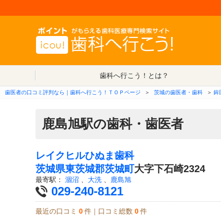
歯科へ行こう！とは？
歯医者の口コミ評判なら｜歯科へ行こう！ＴＯＰページ
＞
茨城の歯医者・歯科
＞
鉾
鹿島旭駅の歯科・歯医者
レイクヒルひぬま歯科
茨城県
東茨城郡茨城町
大字下石崎2324
最寄駅：
涸沼
、
大洗
、
鹿島旭
029-240-8121
最近の口コミ
0
件｜口コミ総数
0
件