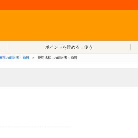
コンテンツへ移動
ポイントを貯める・使う
田市の歯医者・歯科
＞
鹿島旭駅
の歯医者・歯科