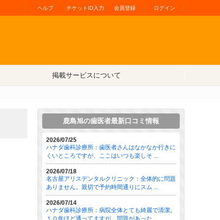
ヘルプ
チケットID入力
会員登録
ログイン
掲載サービスについて
鹿島旭の歯医者最新口コミ情報
2026/07/25
ハナダ歯科診療所：歯医者さんはなかなか行きに
くいところですが、ここはいつも楽しそ ...
2026/07/18
名古屋アリスデンタルクリニック：全体的に問題
ありません。親切で予約時間通りにスム ...
2026/07/14
ハナダ歯科診療所：病院全体とても綺麗で清潔。
１０年ほど通ってますが、問題があった ...