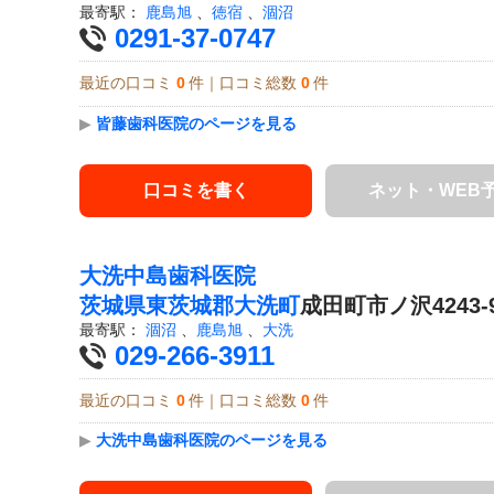
最寄駅：
鹿島旭
、
徳宿
、
涸沼
0291-37-0747
最近の口コミ
0
件｜口コミ総数
0
件
▶
皆藤歯科医院のページを見る
口コミを書く
ネット・WEB
大洗中島歯科医院
茨城県
東茨城郡大洗町
成田町市ノ沢4243-
最寄駅：
涸沼
、
鹿島旭
、
大洗
029-266-3911
最近の口コミ
0
件｜口コミ総数
0
件
▶
大洗中島歯科医院のページを見る