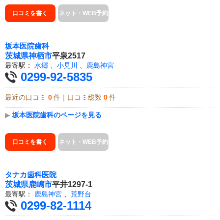
口コミを書く
ネット・WEB予約
坂本医院歯科
茨城県
神栖市
平泉2517
最寄駅：
水郷
、
小見川
、
鹿島神宮
0299-92-5835
最近の口コミ
0
件｜口コミ総数
0
件
▶
坂本医院歯科のページを見る
口コミを書く
ネット・WEB予約
タナカ歯科医院
茨城県
鹿嶋市
平井1297-1
最寄駅：
鹿島神宮
、
荒野台
0299-82-1114