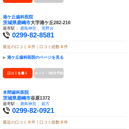
港ケ丘歯科医院
茨城県
鹿嶋市
大字港ケ丘282-210
最寄駅：
鹿島神宮
、
荒野台
0299-82-8581
最近の口コミ
0
件｜口コミ総数
0
件
▶
港ケ丘歯科医院のページを見る
口コミを書く
ネット・WEB予約
本間歯科医院
茨城県
鹿嶋市
谷原1372
最寄駅：
鹿島神宮
、
延方
0299-82-0921
最近の口コミ
0
件｜口コミ総数
0
件