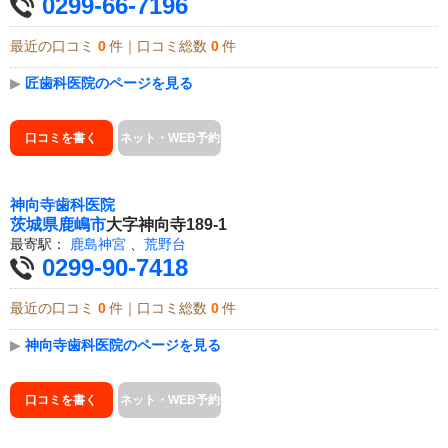
0299-66-7196
最近の口コミ
0
件｜口コミ総数
0
件
▶
匠歯科医院のページを見る
口コミを書く
ネット・WEB予約
神向寺歯科医院
茨城県
鹿嶋市
大字神向寺189-1
最寄駅：
鹿島神宮
、
荒野台
0299-90-7418
最近の口コミ
0
件｜口コミ総数
0
件
▶
神向寺歯科医院のページを見る
口コミを書く
ネット・WEB予約