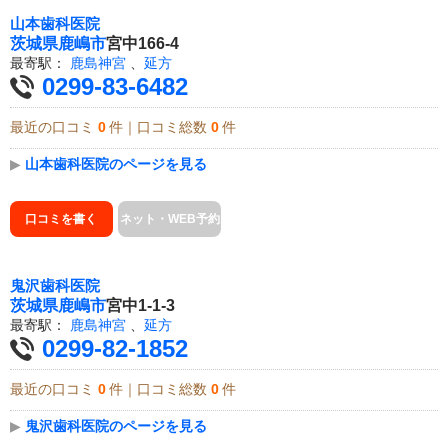
山本歯科医院
茨城県
鹿嶋市
宮中166-4
最寄駅：
鹿島神宮
、
延方
0299-83-6482
最近の口コミ
0
件｜口コミ総数
0
件
▶
山本歯科医院のページを見る
口コミを書く
ネット・WEB予約
鬼沢歯科医院
茨城県
鹿嶋市
宮中1-1-3
最寄駅：
鹿島神宮
、
延方
0299-82-1852
最近の口コミ
0
件｜口コミ総数
0
件
▶
鬼沢歯科医院のページを見る