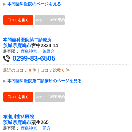
▶
本間歯科医院のページを見る
口コミを書く
ネット・WEB予約
本間歯科医院第二診療所
茨城県
鹿嶋市
宮中2324-14
最寄駅：
鹿島神宮
、
荒野台
0299-83-6505
最近の口コミ
0
件｜口コミ総数
0
件
▶
本間歯科医院第二診療所のページを見る
口コミを書く
ネット・WEB予約
布瀬川歯科医院
茨城県
鹿嶋市
粟生265
最寄駅：
鹿島神宮
、
延方