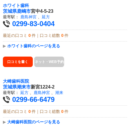
ホワイト歯科
茨城県
鹿嶋市
宮中4-5-23
最寄駅：
鹿島神宮
、
延方
0299-83-0404
最近の口コミ
0
件｜口コミ総数
0
件
▶
ホワイト歯科のページを見る
口コミを書く
ネット・WEB予約
大崎歯科医院
茨城県
潮来市
新宮1224-2
最寄駅：
延方
、
鹿島神宮
、
潮来
0299-66-6479
最近の口コミ
0
件｜口コミ総数
0
件
▶
大崎歯科医院のページを見る