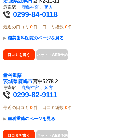
茨城県
鹿嶋市
宮下2-11-11
最寄駅：
鹿島神宮
、
延方
0299-84-0118
最近の口コミ
0
件｜口コミ総数
0
件
▶
楠美歯科医院のページを見る
口コミを書く
ネット・WEB予約
歯科重藤
茨城県
鹿嶋市
宮中5278-2
最寄駅：
鹿島神宮
、
延方
0299-82-9111
最近の口コミ
0
件｜口コミ総数
0
件
▶
歯科重藤のページを見る
口コミを書く
ネット・WEB予約