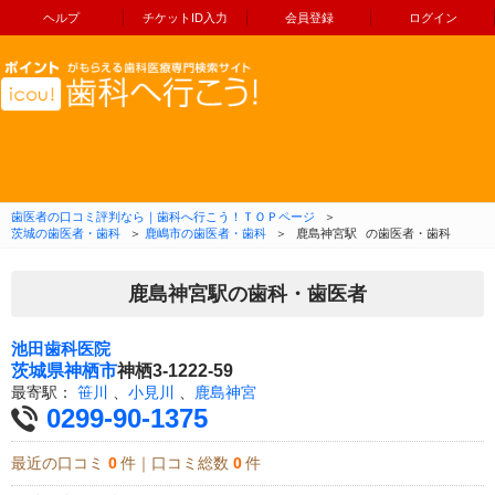
ヘルプ
チケットID入力
会員登録
ログイン
コンテンツへ移動
歯医者の口コミ評判なら｜歯科へ行こう！ＴＯＰページ
＞
茨城の歯医者・歯科
＞
鹿嶋市の歯医者・歯科
＞
鹿島神宮駅
の歯医者・歯科
鹿島神宮駅の歯科・歯医者
池田歯科医院
茨城県
神栖市
神栖3-1222-59
最寄駅：
笹川
、
小見川
、
鹿島神宮
0299-90-1375
最近の口コミ
0
件｜口コミ総数
0
件