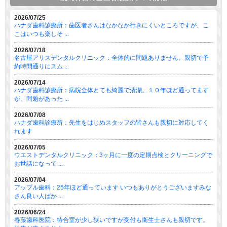
2026/07/25
ハナダ歯科診療所：歯医者さんはなかなか行きにくいところですが、こ
こはいつも楽しそ ...
2026/07/18
名古屋アリスデンタルクリニック：全体的に問題ありません。親切で予
約時間通りにスム ...
2026/07/14
ハナダ歯科診療所：病院全体とても綺麗で清潔。１０年ほど通ってます
が、問題があった ...
2026/07/08
ハナダ歯科診療所：先生をはじめスタッフの皆さんも親切に対応してく
れます
2026/07/05
ウエストデンタルクリニック：3ヶ月に一度の定期点検とクリーニングで
お世話になって ...
2026/07/04
アップル歯科：25年ほど通っています いつもありがとうございますみな
さん良い人ばか ...
2026/06/24
春藤歯科医院：待合室が少し狭いですが受付も衛生士さんも親切です。