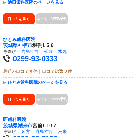
▶
池田歯科医院のページを見る
口コミを書く
ネット・WEB予約
ひとみ歯科医院
茨城県
神栖市
堀割1-5-6
最寄駅：
鹿島神宮
、
延方
、
水郷
0299-93-0333
最近の口コミ
0
件｜口コミ総数
0
件
▶
ひとみ歯科医院のページを見る
口コミを書く
ネット・WEB予約
匠歯科医院
茨城県
潮来市
宮前1-10-7
最寄駅：
延方
、
鹿島神宮
、
潮来