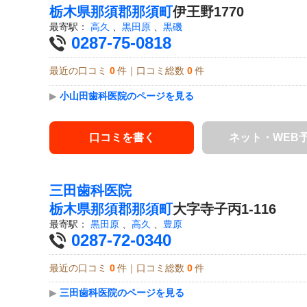
栃木県
那須郡那須町
伊王野1770
最寄駅：
高久
、
黒田原
、
黒磯
0287-75-0818
最近の口コミ
0
件｜口コミ総数
0
件
▶
小山田歯科医院のページを見る
口コミを書く
ネット・WEB
三田歯科医院
栃木県
那須郡那須町
大字寺子丙1-116
最寄駅：
黒田原
、
高久
、
豊原
0287-72-0340
最近の口コミ
0
件｜口コミ総数
0
件
▶
三田歯科医院のページを見る