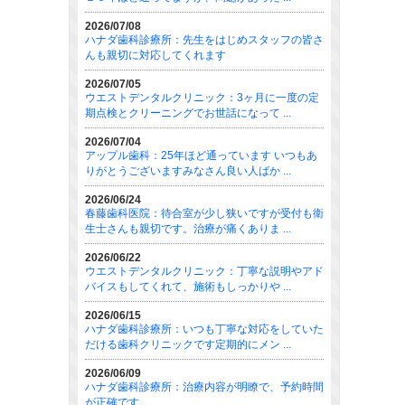
2026/07/08
ハナダ歯科診療所：先生をはじめスタッフの皆さ
んも親切に対応してくれます
2026/07/05
ウエストデンタルクリニック：3ヶ月に一度の定
期点検とクリーニングでお世話になって ...
2026/07/04
アップル歯科：25年ほど通っています いつもあ
りがとうございますみなさん良い人ばか ...
2026/06/24
春藤歯科医院：待合室が少し狭いですが受付も衛
生士さんも親切です。治療が痛くありま ...
2026/06/22
ウエストデンタルクリニック：丁寧な説明やアド
バイスもしてくれて、施術もしっかりや ...
2026/06/15
ハナダ歯科診療所：いつも丁寧な対応をしていた
だける歯科クリニックです定期的にメン ...
2026/06/09
ハナダ歯科診療所：治療内容が明瞭で、予約時間
が正確です。