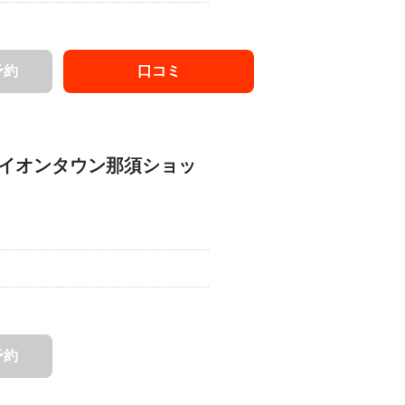
予約
口コミ
7イオンタウン那須ショッ
予約