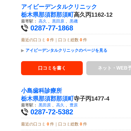
アイビーデンタルクリニック
栃木県
那須郡那須町
高久丙1162-12
最寄駅：
高久
、
黒田原
、
黒磯
0287-77-1868
最近の口コミ
0
件｜口コミ総数
0
件
▶
アイビーデンタルクリニックのページを見る
口コミを書く
ネット・WEB
小島歯科診療所
栃木県
那須郡那須町
寺子丙1477-4
最寄駅：
黒田原
、
高久
、
豊原
0287-72-5382
最近の口コミ
0
件｜口コミ総数
0
件