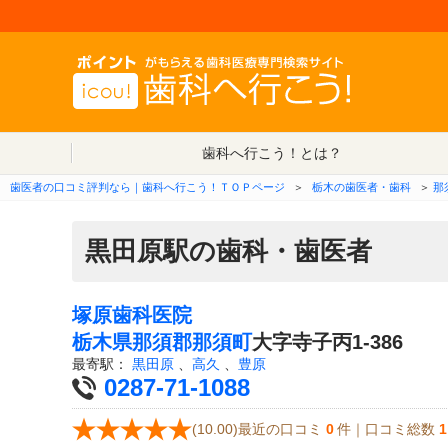
歯科へ行こう！とは？
歯医者の口コミ評判なら｜歯科へ行こう！ＴＯＰページ
＞
栃木の歯医者・歯科
＞
那
黒田原駅の歯科・歯医者
塚原歯科医院
栃木県
那須郡那須町
大字寺子丙1-386
最寄駅：
黒田原
、
高久
、
豊原
0287-71-1088
(10.00)最近の口コミ
0
件｜口コミ総数
1