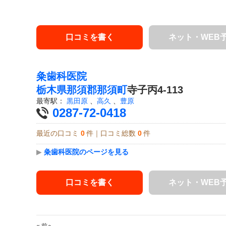
口コミを書く
ネット・WEB
粂歯科医院
栃木県
那須郡那須町
寺子丙4-113
最寄駅：
黒田原
、
高久
、
豊原
0287-72-0418
最近の口コミ
0
件｜口コミ総数
0
件
▶
粂歯科医院のページを見る
口コミを書く
ネット・WEB
« 前へ