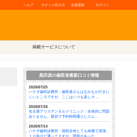
ヘルプ
チケットID入力
会員登録
ログイン
掲載サービスについて
黒田原の歯医者最新口コミ情報
2026/07/25
ハナダ歯科診療所：歯医者さんはなかなか行きに
くいところですが、ここはいつも楽しそ ...
2026/07/18
名古屋アリスデンタルクリニック：全体的に問題
ありません。親切で予約時間通りにスム ...
2026/07/14
ハナダ歯科診療所：病院全体とても綺麗で清潔。
１０年ほど通ってますが、問題があった ...