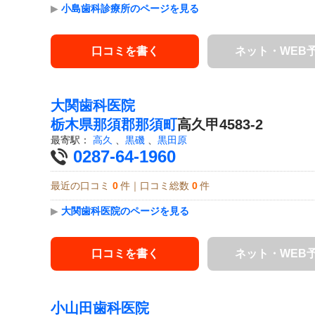
▶
小島歯科診療所のページを見る
口コミを書く
ネット・WEB
大関歯科医院
栃木県
那須郡那須町
高久甲4583-2
最寄駅：
高久
、
黒磯
、
黒田原
0287-64-1960
最近の口コミ
0
件｜口コミ総数
0
件
▶
大関歯科医院のページを見る
口コミを書く
ネット・WEB
小山田歯科医院