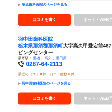
▶
塚原歯科医院のページを見る
口コミを書く
ネット・WEB
羽中田歯科医院
栃木県
那須郡那須町
大字高久甲愛宕前46
ピングセンター
最寄駅：
黒磯
、
高久
、
黒田原
0287-64-2113
最近の口コミ
0
件｜口コミ総数
0
件
▶
羽中田歯科医院のページを見る
口コミを書く
ネット・WEB