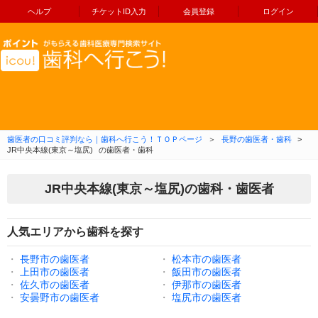
ヘルプ
チケットID入力
会員登録
ログイン
コンテンツへ移動
歯医者の口コミ評判なら｜歯科へ行こう！ＴＯＰページ
＞
長野の歯医者・歯科
>
JR中央本線(東京～塩尻)
の歯医者・歯科
JR中央本線(東京～塩尻)の歯科・歯医者
人気エリアから歯科を探す
・
長野市の歯医者
・
松本市の歯医者
・
上田市の歯医者
・
飯田市の歯医者
・
佐久市の歯医者
・
伊那市の歯医者
・
安曇野市の歯医者
・
塩尻市の歯医者