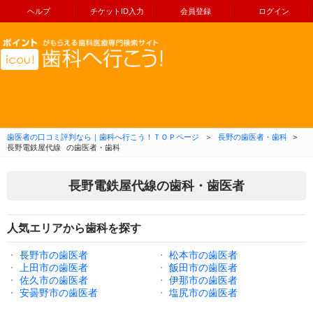
ヘルプ
チケットID入力
会員登録
ログイン
コンテンツへ移動
歯医者の口コミ評判なら｜歯科へ行こう！ＴＯＰページ
＞
長野の歯医者・歯科
>
長野電鉄屋代線
の歯医者・歯科
長野電鉄屋代線の歯科・歯医者
人気エリアから歯科を探す
・
長野市の歯医者
・
松本市の歯医者
・
上田市の歯医者
・
飯田市の歯医者
・
佐久市の歯医者
・
伊那市の歯医者
・
安曇野市の歯医者
・
塩尻市の歯医者