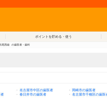
コンテンツへ移動
ポイントを貯める・使う
鉄尾西線
の歯医者・歯科
・
名古屋市中区の歯医者
・
岡崎市の歯医者
医者
・
春日井市の歯医者
・
名古屋市千種区の歯医