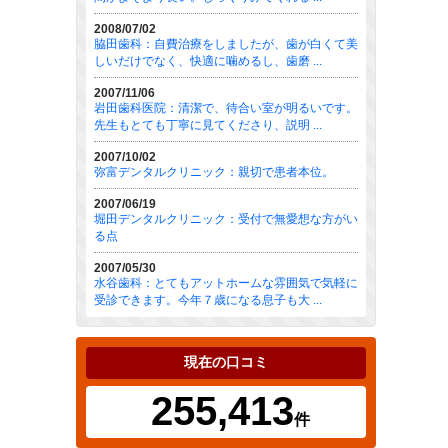
2008/07/02
脇田歯科：自費治療をしましたが、歯が白くて美
しいだけでなく、快適に噛めるし、歯磨 ...
2007/11/06
岩田歯科医院：清潔で、待合い室が明るいです。
先生もとても丁寧に見てくださり、説明 ...
2007/10/02
弥富デンタルクリニック：親切で患者本位。
2007/06/19
堀田デンタルクリニック：受付で無愛想な方がい
る点
2007/05/30
水谷歯科：とてもアットホームな雰囲気で気軽に
受診できます。今年７歳になる息子も大 ...
現在の口コミ
255,413
件