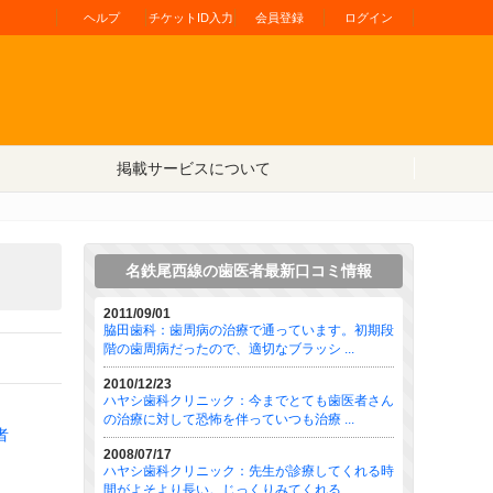
ヘルプ
チケットID入力
会員登録
ログイン
掲載サービスについて
名鉄尾西線の歯医者最新口コミ情報
2011/09/01
脇田歯科：歯周病の治療で通っています。初期段
階の歯周病だったので、適切なブラッシ ...
2010/12/23
ハヤシ歯科クリニック：今までとても歯医者さん
の治療に対して恐怖を伴っていつも治療 ...
者
2008/07/17
ハヤシ歯科クリニック：先生が診療してくれる時
間がよそより長い。じっくりみてくれる ...