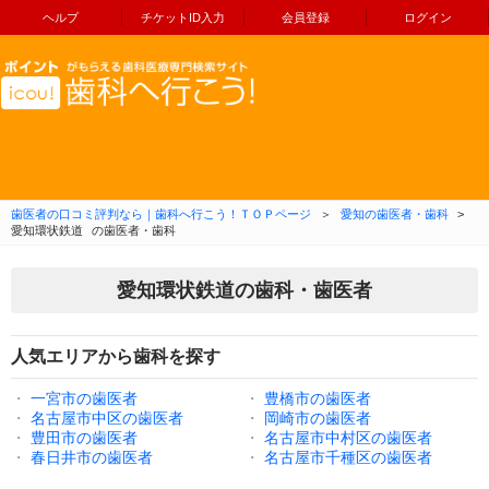
ヘルプ
チケットID入力
会員登録
ログイン
コンテンツへ移動
歯医者の口コミ評判なら｜歯科へ行こう！ＴＯＰページ
＞
愛知の歯医者・歯科
>
愛知環状鉄道
の歯医者・歯科
愛知環状鉄道の歯科・歯医者
人気エリアから歯科を探す
・
一宮市の歯医者
・
豊橋市の歯医者
・
名古屋市中区の歯医者
・
岡崎市の歯医者
・
豊田市の歯医者
・
名古屋市中村区の歯医者
・
春日井市の歯医者
・
名古屋市千種区の歯医者