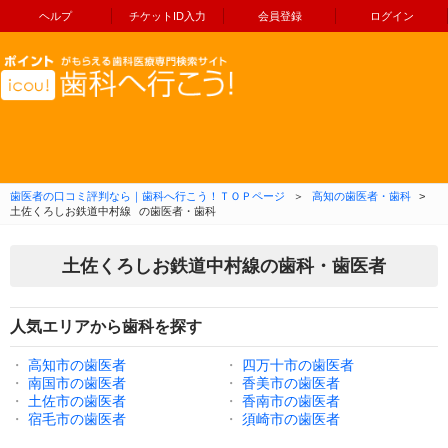
ヘルプ
チケットID入力
会員登録
ログイン
コンテンツへ移動
歯医者の口コミ評判なら｜歯科へ行こう！ＴＯＰページ
＞
高知の歯医者・歯科
>
土佐くろしお鉄道中村線
の歯医者・歯科
土佐くろしお鉄道中村線の歯科・歯医者
人気エリアから歯科を探す
・
高知市の歯医者
・
四万十市の歯医者
・
南国市の歯医者
・
香美市の歯医者
・
土佐市の歯医者
・
香南市の歯医者
・
宿毛市の歯医者
・
須崎市の歯医者