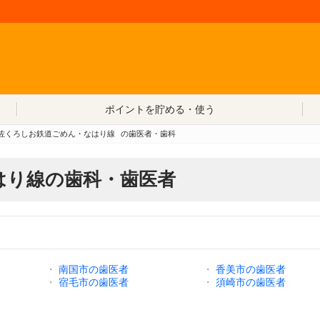
コンテンツへ移動
ポイントを貯める・使う
佐くろしお鉄道ごめん・なはり線
の歯医者・歯科
はり線の歯科・歯医者
・
南国市の歯医者
・
香美市の歯医者
・
宿毛市の歯医者
・
須崎市の歯医者