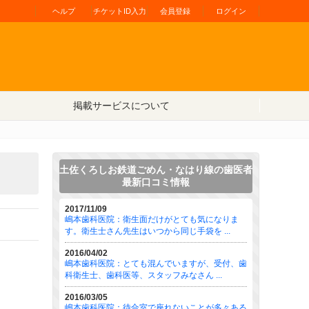
ヘルプ
チケットID入力
会員登録
ログイン
掲載サービスについて
土佐くろしお鉄道ごめん・なはり線の歯医者
最新口コミ情報
2017/11/09
嶋本歯科医院：衛生面だけがとても気になりま
す。衛生士さん先生はいつから同じ手袋を ...
2016/04/02
嶋本歯科医院：とても混んでいますが、受付、歯
科衛生士、歯科医等、スタッフみなさん ...
2016/03/05
嶋本歯科医院：待合室で座れないことが多々ある