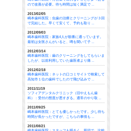
ので改善が必要。待ち時間は短く満足で ...
2013/02/05
嶋本歯科医院：虫歯の治療とクリーニングが３回
で完結した。早くて安くて、予約も取り ...
2012/09/03
嶋本歯科医院：家族4人が順番に通っています。
最初は女医さんがいると、噂を聞いて子 ...
2012/03/14
嶋本歯科医院：歯のクリーニングをしてもらいま
したが、以前利用していた歯医者より痛 ...
2012/02/18
嶋本歯科医院：ネットの口コミサイトで検索して
高知市１位の歯科でしたので飛び込みで ...
2011/11/19
ソフィアデンタルクリニック（旧やえもん歯
科）：受付の態度が悪すぎる。通常のやり取 ...
2011/09/25
嶋本歯科医院：とても優しかったです。少し待ち
時間が長かったですが、こちらの事情も ...
2011/08/21
嶋本歯科医院：スタッフも明るく、親切で、比較