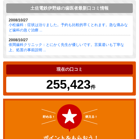
土佐電鉄伊野線の歯医者最新口コミ情報
2008/10/27
小松歯科：症状は治りました。予約も比較的早くとれます。急な痛みな
ど歯科の急ぐ治療 ...
2008/10/27
依岡歯科クリニック：とにかく先生が優しいです。言葉遣いも丁寧な
上、処置の事前説明 ...
現在の口コミ
255,423
件
ポイントをもらおう！