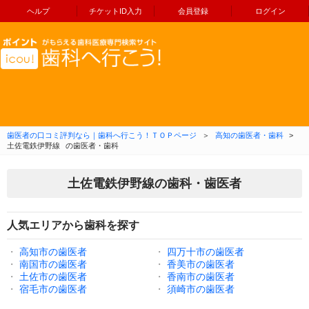
ヘルプ
チケットID入力
会員登録
ログイン
コンテンツへ移動
歯医者の口コミ評判なら｜歯科へ行こう！ＴＯＰページ
＞
高知の歯医者・歯科
>
土佐電鉄伊野線
の歯医者・歯科
土佐電鉄伊野線の歯科・歯医者
人気エリアから歯科を探す
・
高知市の歯医者
・
四万十市の歯医者
・
南国市の歯医者
・
香美市の歯医者
・
土佐市の歯医者
・
香南市の歯医者
・
宿毛市の歯医者
・
須崎市の歯医者