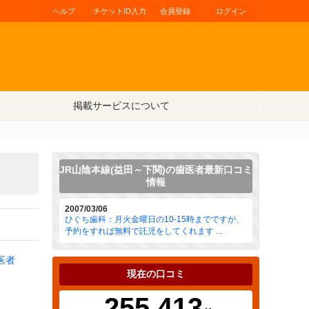
ヘルプ
チケットID入力
会員登録
ログイン
掲載サービスについて
JR山陰本線(益田～下関)の歯医者最新口コミ
情報
2007/03/06
ひぐち歯科：月火金曜日の10-15時までですが、
予約をすれば無料で託児をしてくれます ...
医者
現在の口コミ
255,413