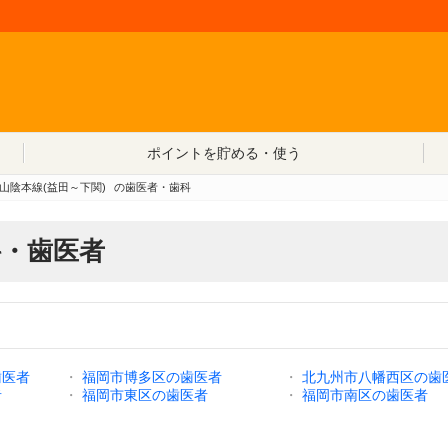
コンテンツへ移動
ポイントを貯める・使う
R山陰本線(益田～下関)
の歯医者・歯科
科・歯医者
歯医者
・
福岡市博多区の歯医者
・
北九州市八幡西区の歯
者
・
福岡市東区の歯医者
・
福岡市南区の歯医者