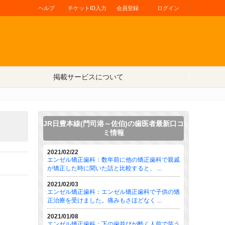
ヘルプ
チケットID入力
会員登録
ログイン
掲載サービスについて
JR日豊本線(門司港～佐伯)の歯医者最新口コ
ミ情報
2021/02/22
エンゼル矯正歯科：数年前に他の矯正歯科で親戚
が矯正した時に聞いた話と比較すると、 ...
2021/02/03
エンゼル矯正歯科：エンゼル矯正歯科で子供の矯
正治療を受けました。痛みもさほどなく ...
2021/01/08
エンゼル矯正歯科：下の歯並びが酷く人前で笑う