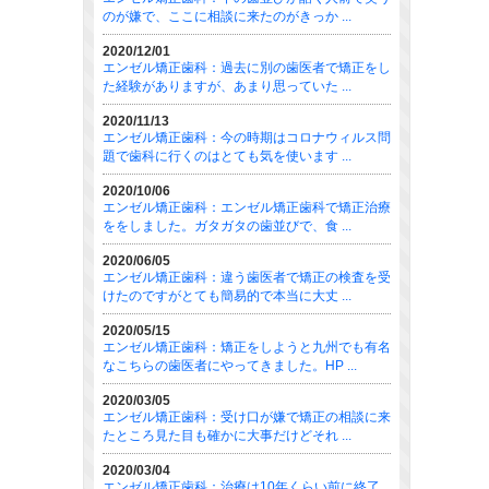
のが嫌で、ここに相談に来たのがきっか ...
2020/12/01
エンゼル矯正歯科：過去に別の歯医者で矯正をし
た経験がありますが、あまり思っていた ...
2020/11/13
エンゼル矯正歯科：今の時期はコロナウィルス問
題で歯科に行くのはとても気を使います ...
2020/10/06
エンゼル矯正歯科：エンゼル矯正歯科で矯正治療
ををしました。ガタガタの歯並びで、食 ...
2020/06/05
エンゼル矯正歯科：違う歯医者で矯正の検査を受
けたのですがとても簡易的で本当に大丈 ...
2020/05/15
エンゼル矯正歯科：矯正をしようと九州でも有名
なこちらの歯医者にやってきました。HP ...
2020/03/05
エンゼル矯正歯科：受け口が嫌で矯正の相談に来
たところ見た目も確かに大事だけどそれ ...
2020/03/04
エンゼル矯正歯科：治療は10年くらい前に終了