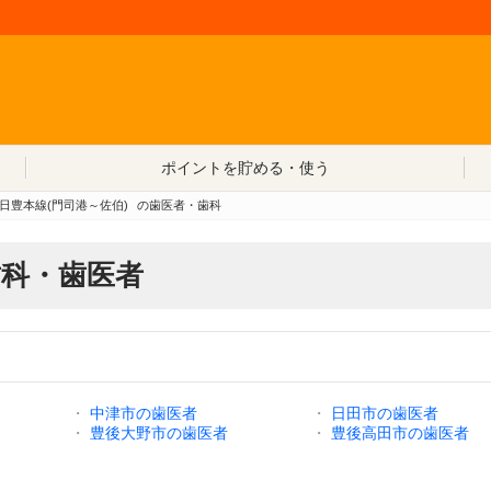
コンテンツへ移動
ポイントを貯める・使う
R日豊本線(門司港～佐伯)
の歯医者・歯科
歯科・歯医者
・
中津市の歯医者
・
日田市の歯医者
・
豊後大野市の歯医者
・
豊後高田市の歯医者