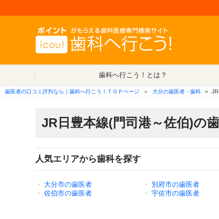
歯科へ行こう！とは？
歯医者の口コミ評判なら｜歯科へ行こう！ＴＯＰページ
＞
大分の歯医者・歯科
>
J
JR日豊本線(門司港～佐伯)の
人気エリアから歯科を探す
・
大分市の歯医者
・
別府市の歯医者
・
佐伯市の歯医者
・
宇佐市の歯医者