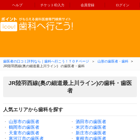
ヘルプ
チケットID入力
会員登録
ログイン
コンテンツへ移動
歯医者の口コミ評判なら｜歯科へ行こう！ＴＯＰページ
＞
山形の歯医者・歯科
>
JR陸羽西線(奥の細道最上川ライン)
の歯医者・歯科
JR陸羽西線(奥の細道最上川ライン)の歯科・歯医
者
人気エリアから歯科を探す
・
山形市の歯医者
・
酒田市の歯医者
・
鶴岡市の歯医者
・
米沢市の歯医者
・
天童市の歯医者
・
新庄市の歯医者
・
寒河江市の歯医者
・
東根市の歯医者