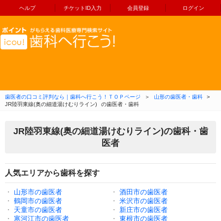
ヘルプ
チケットID入力
会員登録
ログイン
コンテンツへ移動
歯医者の口コミ評判なら｜歯科へ行こう！ＴＯＰページ
＞
山形の歯医者・歯科
>
JR陸羽東線(奥の細道湯けむりライン)
の歯医者・歯科
JR陸羽東線(奥の細道湯けむりライン)の歯科・歯
医者
人気エリアから歯科を探す
・
山形市の歯医者
・
酒田市の歯医者
・
鶴岡市の歯医者
・
米沢市の歯医者
・
天童市の歯医者
・
新庄市の歯医者
・
寒河江市の歯医者
・
東根市の歯医者