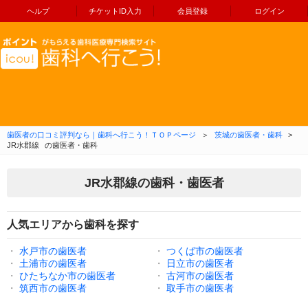
ヘルプ
チケットID入力
会員登録
ログイン
コンテンツへ移動
歯医者の口コミ評判なら｜歯科へ行こう！ＴＯＰページ
＞
茨城の歯医者・歯科
>
JR水郡線
の歯医者・歯科
JR水郡線の歯科・歯医者
人気エリアから歯科を探す
・
水戸市の歯医者
・
つくば市の歯医者
・
土浦市の歯医者
・
日立市の歯医者
・
ひたちなか市の歯医者
・
古河市の歯医者
・
筑西市の歯医者
・
取手市の歯医者