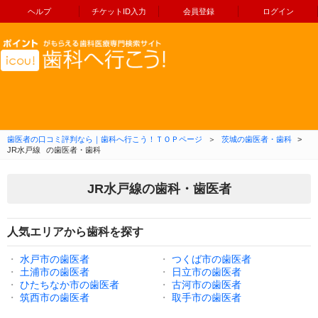
ヘルプ
チケットID入力
会員登録
ログイン
コンテンツへ移動
歯医者の口コミ評判なら｜歯科へ行こう！ＴＯＰページ
＞
茨城の歯医者・歯科
>
JR水戸線
の歯医者・歯科
JR水戸線の歯科・歯医者
人気エリアから歯科を探す
・
水戸市の歯医者
・
つくば市の歯医者
・
土浦市の歯医者
・
日立市の歯医者
・
ひたちなか市の歯医者
・
古河市の歯医者
・
筑西市の歯医者
・
取手市の歯医者