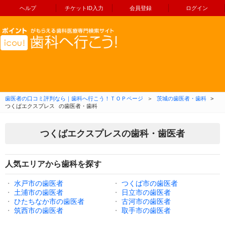
ヘルプ
チケットID入力
会員登録
ログイン
コンテンツへ移動
歯医者の口コミ評判なら｜歯科へ行こう！ＴＯＰページ
＞
茨城の歯医者・歯科
>
つくばエクスプレス
の歯医者・歯科
つくばエクスプレスの歯科・歯医者
人気エリアから歯科を探す
・
水戸市の歯医者
・
つくば市の歯医者
・
土浦市の歯医者
・
日立市の歯医者
・
ひたちなか市の歯医者
・
古河市の歯医者
・
筑西市の歯医者
・
取手市の歯医者