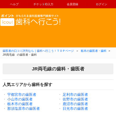
ヘルプ
チケットID入力
会員登録
ログイン
コンテンツへ移動
歯医者の口コミ評判なら｜歯科へ行こう！ＴＯＰページ
＞
栃木の歯医者・歯科
>
JR両毛線
の歯医者・歯科
JR両毛線の歯科・歯医者
人気エリアから歯科を探す
・
宇都宮市の歯医者
・
足利市の歯医者
・
小山市の歯医者
・
佐野市の歯医者
・
栃木市の歯医者
・
鹿沼市の歯医者
・
那須塩原市の歯医者
・
日光市の歯医者