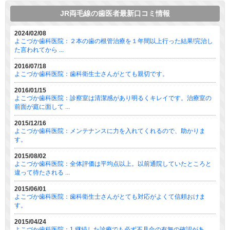
JR両毛線の歯医者最新口コミ情報
2024/02/08
よこづか歯科医院：２本の歯の根管治療を１年間以上行った結果!完治し
た言われてから ...
2016/07/18
よこづか歯科医院：歯科衛生士さんがとても親切です。
2016/01/15
よこづか歯科医院：診察室は清潔感があり明るくキレイです。治療室の
前面が庭に面して ...
2015/12/16
よこづか歯科医院：メンテナンスに力を入れてくれるので、助かりま
す。
2015/08/02
よこづか歯科医院：全体評価は平均点以上。以前通院していたところと
違って待たされる ...
2015/06/01
よこづか歯科医院：歯科衛生士さんがとても対応がよくて信頼おけま
す。
2015/04/24
よこづか歯科医院：1.継続した診療でも必ず不具合の有無の確認があ