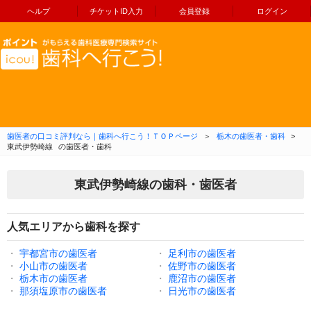
ヘルプ
チケットID入力
会員登録
ログイン
コンテンツへ移動
歯医者の口コミ評判なら｜歯科へ行こう！ＴＯＰページ
＞
栃木の歯医者・歯科
>
東武伊勢崎線
の歯医者・歯科
東武伊勢崎線の歯科・歯医者
人気エリアから歯科を探す
・
宇都宮市の歯医者
・
足利市の歯医者
・
小山市の歯医者
・
佐野市の歯医者
・
栃木市の歯医者
・
鹿沼市の歯医者
・
那須塩原市の歯医者
・
日光市の歯医者