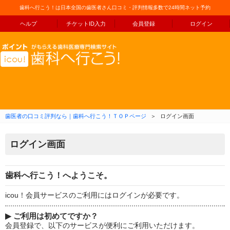
歯科へ行こう！は日本全国の歯医者さん口コミ・評判情報多数で24時間ネット予約
ヘルプ
チケットID入力
会員登録
ログイン
コンテンツへ移動
歯医者の口コミ評判なら｜歯科へ行こう！ＴＯＰページ
＞
ログイン画面
ログイン画面
歯科へ行こう！へようこそ。
icou！会員サービスのご利用にはログインが必要です。
▶
ご利用は初めてですか？
会員登録で、以下のサービスが便利にご利用いただけます。