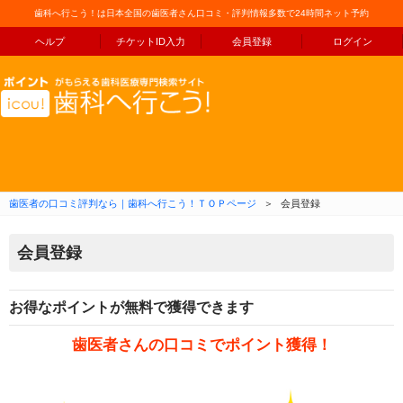
歯科へ行こう！は日本全国の歯医者さん口コミ・評判情報多数で24時間ネット予約
ヘルプ
チケットID入力
会員登録
ログイン
コンテンツへ移動
歯医者の口コミ評判なら｜歯科へ行こう！ＴＯＰページ
＞
会員登録
会員登録
お得なポイントが無料で獲得できます
歯医者さんの口コミでポイント獲得！