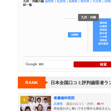
九州・沖縄の歯
福岡県
｜
佐賀県
｜
長崎県
｜
熊本県
｜
大分県
｜
宮崎
科一覧
九州・沖縄
RANK
日本全国口コミ評判歯医者ラ
春藤歯科医院
兵庫県
最近の口コミ・評判：
46
件
待合室が少し狭いですが受付も衛生士さん