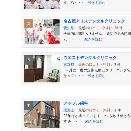
す。治・・・
続きを読む
名古屋アリスデンタルクリニック
愛知県
最近の口コミ・評判：
26
件
全体的に問題ありません。 親切で予約時
ムー・・・
続きを読む
ウエストデンタルクリニック
東京都
最近の口コミ・評判：
7
件
3ヶ月に一度の定期点検とクリーニングで
なって・・・
続きを読む
アップル歯科
北海道
最近の口コミ・評判：
2
件
25年ほど通っています いつもありがと
す み・・・
続きを読む