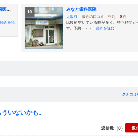
かわもと歯科クリニック 坂の上の歯医者さん
みなと歯科医院
大阪府
最近の口コミ・評判：
0
件
続きを読
比較的空いている時が多く、待ち時間が
す。予約・・・
続きを読む
クチコミ
。もういないかも。
返信数（0）