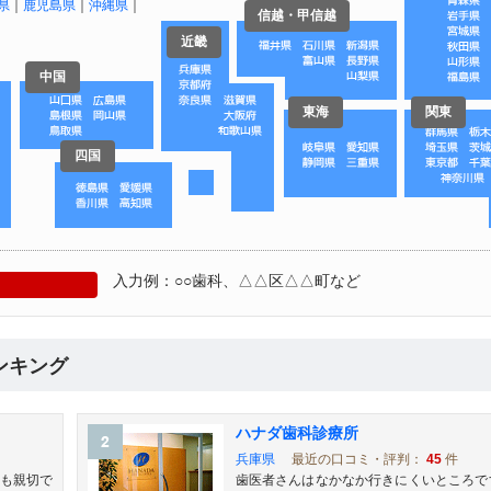
県
｜
鹿児島県
｜
沖縄県
｜
信越・甲信越
近畿
中国
東海
関東
四国
入力例：○○歯科、△△区△△町など
ンキング
ハナダ歯科診療所
兵庫県
最近の口コミ・評判：
45
件
も親切で
歯医者さんはなかなか行きにくいところで