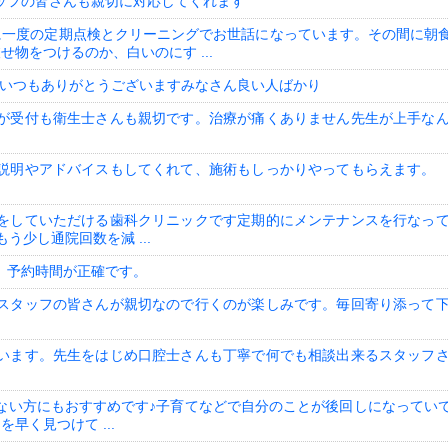
ッフの皆さんも親切に対応してくれます
に一度の定期点検とクリーニングでお世話になっています。その間に朝
物をつけるのか、白いのにす ...
 いつもありがとうございますみなさん良い人ばかり
が受付も衛生士さんも親切です。治療が痛くありません先生が上手な
説明やアドバイスもしてくれて、施術もしっかりやってもらえます。
！
をしていただける歯科クリニックです定期的にメンテナンスを行なっ
少し通院回数を減 ...
、予約時間が正確です。
スタッフの皆さんが親切なので行くのが楽しみです。毎回寄り添って
います。先生をはじめ口腔士さんも丁寧で何でも相談出来るスタッフ
ない方にもおすすめです♪子育てなどで自分のことが後回しになってい
く見つけて ...