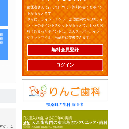
歯医者さんに行って口コミ・評判を書くとポイン
トがもらえます！
さらに、ポイントチケット加盟医院なら100ポイ
ント～のポイントチケットがもらえて、もっとお
得！貯まったポイントは、楽天スーパーポイント
やネットマイル、商品券に交換できます。
無料会員登録
ログイン
扶桑町の歯科,歯医者
すが、こ