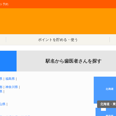
ト予約
コンテンツへ移動
ポイントを貯める・使う
駅名から歯医者さんを探す
県
｜
福島県
｜
都
｜
神奈川県
｜
県
｜
山県
｜
北海道・東