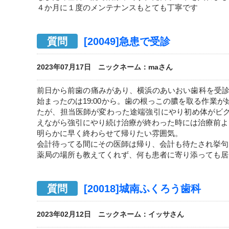
４か月に１度のメンテナンスもとても丁寧です
質問
[20049]急患で受診
2023年07月17日 ニックネーム：maさん
前日から前歯の痛みがあり、横浜のあいおい歯科を受診。
始まったのは19:00から。歯の根っこの膿を取る作業
たが、担当医師が変わった途端強引にやり初め体がビ
えながら強引にやり続け治療が終わった時には治療前よ
明らかに早く終わらせて帰りたい雰囲気。
会計待ってる間にその医師は帰り、会計も待たされ挙句1
薬局の場所も教えてくれず、何も患者に寄り添っても居
質問
[20018]城南ふくろう歯科
2023年02月12日 ニックネーム：イッサさん