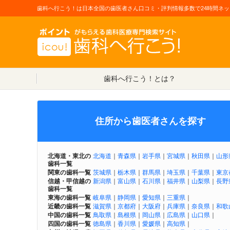
歯科へ行こう！は日本全国の歯医者さん口コミ・評判情報多数で24時間ネッ
歯科へ行こう！とは？
住所から歯医者さんを探す
北海道・東北の
北海道
｜
青森県
｜
岩手県
｜
宮城県
｜
秋田県
｜
山形
歯科一覧
関東の歯科一覧
茨城県
｜
栃木県
｜
群馬県
｜
埼玉県
｜
千葉県
｜
東京
信越・甲信越の
新潟県
｜
富山県
｜
石川県
｜
福井県
｜
山梨県
｜
長野
歯科一覧
東海の歯科一覧
岐阜県
｜
静岡県
｜
愛知県
｜
三重県
｜
近畿の歯科一覧
滋賀県
｜
京都府
｜
大阪府
｜
兵庫県
｜
奈良県
｜
和歌
中国の歯科一覧
鳥取県
｜
島根県
｜
岡山県
｜
広島県
｜
山口県
｜
四国の歯科一覧
徳島県
｜
香川県
｜
愛媛県
｜
高知県
｜