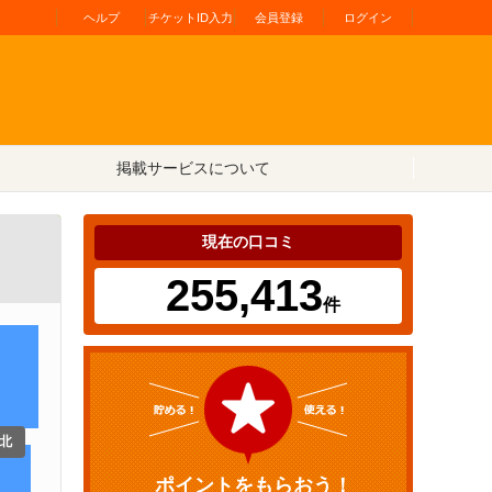
ヘルプ
チケットID入力
会員登録
ログイン
掲載サービスについて
現在の口コミ
255,413
件
北
ポイントをもらおう！