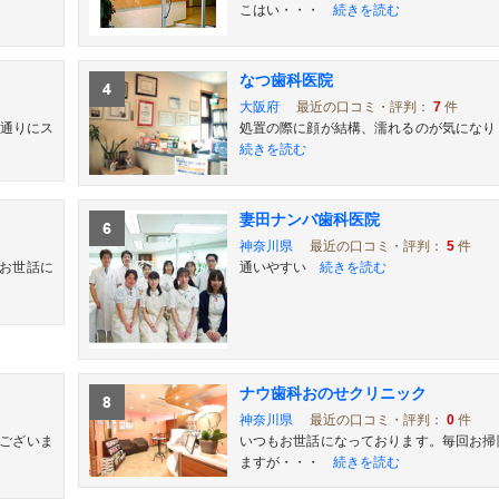
こはい・・・
続きを読む
なつ歯科医院
大阪府
最近の口コミ・評判：
7
件
間通りにス
処置の際に顔が結構、濡れるのが気になり
続きを読む
妻田ナンバ歯科医院
神奈川県
最近の口コミ・評判：
5
件
お世話に
通いやすい
続きを読む
ナウ歯科おのせクリニック
神奈川県
最近の口コミ・評判：
0
件
うございま
いつもお世話になっております。毎回お掃
ますが・・・
続きを読む