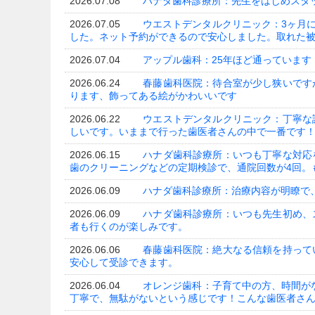
2026.07.08
ハナダ歯科診療所：先生をはじめスタ
2026.07.05
ウエストデンタルクリニック：3ヶ月
した。ネット予約ができるので安心しました。取れた被せ
2026.07.04
アップル歯科：25年ほど通っています
2026.06.24
春藤歯科医院：待合室が少し狭いです
ります、飾ってある絵がかわいいです
2026.06.22
ウエストデンタルクリニック：丁寧な
しいです。いままで行った歯医者さんの中で一番です
2026.06.15
ハナダ歯科診療所：いつも丁寧な対応
歯のクリーニングなどの定期検診で、通院回数が4回。もう
2026.06.09
ハナダ歯科診療所：治療内容が明瞭で
2026.06.09
ハナダ歯科診療所：いつも先生初め、
者も行くのが楽しみです。
2026.06.06
春藤歯科医院：絶大なる信頼を持って
安心して受診できます。
2026.06.04
オレンジ歯科：子育て中の方、時間が
丁寧で、無駄がないという感じです！こんな歯医者さんを早