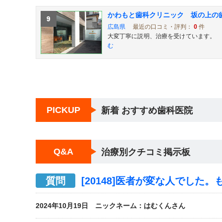
広島県
最近の口コミ・評判：
0
件
大変丁寧に説明、治療を受けています。
む
PICKUP
新着 おすすめ歯科医院
Q&A
治療別クチコミ掲示板
質問
[20148]医者が変な人でした
2024年10月19日 ニックネーム：はむくんさん