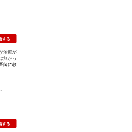
が治療が
は無かっ
医師に教
た。