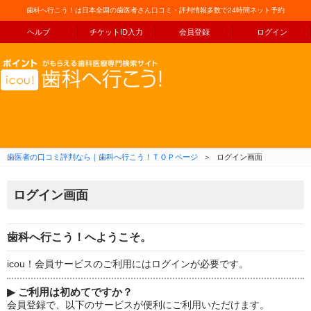
歯科へ行こう！は日本全国の歯医者さん口コミ・評判情報多数で24時間ネット予約
ヘルプ
チケットID入力
会員登録
ログイン
コンテンツへ移動
歯医者の口コミ評判なら｜歯科へ行こう！ＴＯＰページ
＞
ログイン画面
ログイン画面
歯科へ行こう！へようこそ。
icou！会員サービスのご利用にはログインが必要です。
▶
ご利用は初めてですか？
会員登録で、以下のサービスが便利にご利用いただけます。