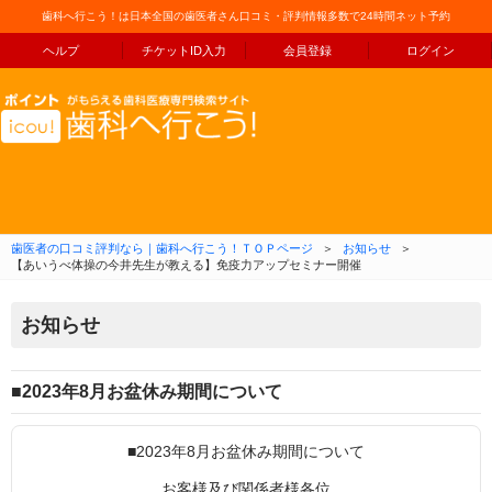
歯科へ行こう！は日本全国の歯医者さん口コミ・評判情報多数で24時間ネット予約
ヘルプ
チケットID入力
会員登録
ログイン
コンテンツへ移動
歯医者の口コミ評判なら｜歯科へ行こう！ＴＯＰページ
＞
お知らせ
＞
【あいうべ体操の今井先生が教える】免疫力アップセミナー開催
お知らせ
■2023年8月お盆休み期間について
■2023年8月お盆休み期間について
お客様及び関係者様各位