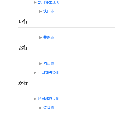
▶
浅口郡里庄町
▶
浅口市
い行
▶
井原市
お行
▶
岡山市
▶
小田郡矢掛町
か行
▶
勝田郡勝央町
▶
笠岡市