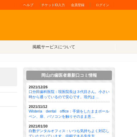
ヘルプ
チケットID入力
会員登録
ログイン
掲載サービスについて
岡山の歯医者最新口コミ情報
2021/12/26
口分田歯科医院：現医院長は３代目さん。小さい
時から通っているので安心です。現代は ...
2021/11/12
Wisteria dental office：手袋をしたままボール
ペン、扉、パソコンを触りそのまま患 ...
2021/01/30
白数デンタルオフィス：いつも気持ちよく対応し
ていただいています。信頼できる先生方 ...