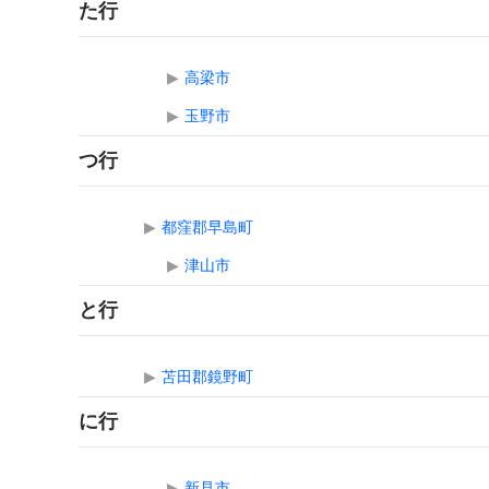
た行
▶
高梁市
▶
玉野市
つ行
▶
都窪郡早島町
▶
津山市
と行
▶
苫田郡鏡野町
に行
▶
新見市