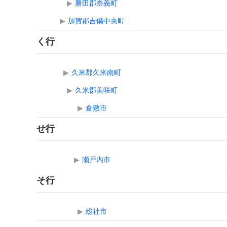
▶
勝田郡奈義町
▶
加賀郡吉備中央町
く行
▶
久米郡久米南町
▶
久米郡美咲町
▶
倉敷市
せ行
▶
瀬戸内市
そ行
▶
総社市