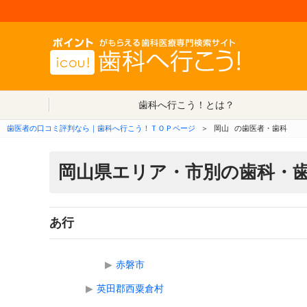
歯科へ行こう！とは？
歯医者の口コミ評判なら｜歯科へ行こう！ＴＯＰページ
＞
岡山
の歯医者・歯科
岡山県エリア・市別の歯科・
あ行
▶
赤磐市
▶
英田郡西粟倉村