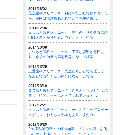
2016/08/02
足立歯科クリニック：初めて行かせて頂きました
が、院内は清潔感あふれていて先生や歯 ...
2014/12/06
まつもと歯科クリニック：先生の症状や処置の説
明は大変わかりやすいです。また、虫歯 ...
2014/10/08
まつもと歯科クリニック：丁寧な説明が毎回あ
り、今後の治療内容も親身になって相談に ...
2013/03/29
三愛歯科クリニック：先生たちがとても優しく、
なんどでも行きたい気分になる、とても ...
2013/03/19
まつもと歯科クリニック：きちんと説明してくれ
るし、時間も十分にとってくれています ...
2012/12/21
まつもと歯科クリニック：子供用のキッズスペー
スがあり、おもちゃや本もあり、またＤ ...
2012/08/29
Pmj歯科診療所：う触検知液（ピンクの液）を使
いながら虫歯を削りました。まだピンク ...