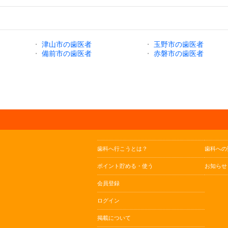
・
津山市の歯医者
・
玉野市の歯医者
・
備前市の歯医者
・
赤磐市の歯医者
歯科へ行こうとは？
歯科への
ポイント貯める・使う
お知らせ
会員登録
ログイン
掲載について