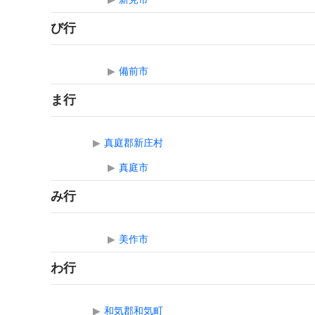
び行
▶
備前市
ま行
▶
真庭郡新庄村
▶
真庭市
み行
▶
美作市
わ行
▶
和気郡和気町