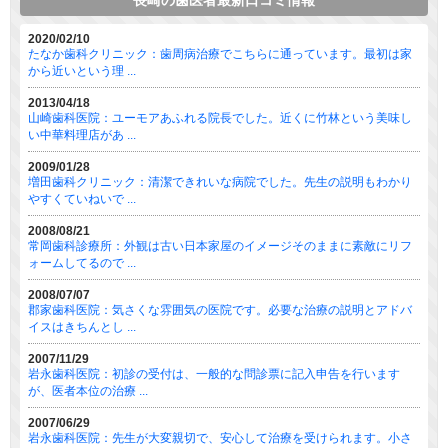
2020/02/10
たなか歯科クリニック：歯周病治療でこちらに通っています。最初は家
から近いという理 ...
2013/04/18
山崎歯科医院：ユーモアあふれる院長でした。近くに竹林という美味し
い中華料理店があ ...
2009/01/28
増田歯科クリニック：清潔できれいな病院でした。先生の説明もわかり
やすくていねいで ...
2008/08/21
常岡歯科診療所：外観は古い日本家屋のイメージそのままに素敵にリフ
ォームしてるので ...
2008/07/07
郡家歯科医院：気さくな雰囲気の医院です。必要な治療の説明とアドバ
イスはきちんとし ...
2007/11/29
岩永歯科医院：初診の受付は、一般的な問診票に記入申告を行います
が、医者本位の治療 ...
2007/06/29
岩永歯科医院：先生が大変親切で、安心して治療を受けられます。小さ