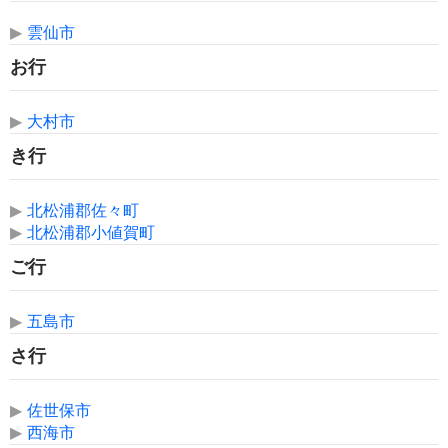
▶
雲仙市
お行
▶
大村市
き行
▶
北松浦郡佐々町
▶
北松浦郡小値賀町
ご行
▶
五島市
さ行
▶
佐世保市
▶
西海市