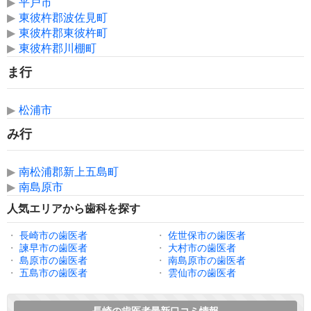
▶
平戸市
▶
東彼杵郡波佐見町
▶
東彼杵郡東彼杵町
▶
東彼杵郡川棚町
ま行
▶
松浦市
み行
▶
南松浦郡新上五島町
▶
南島原市
人気エリアから歯科を探す
・
長崎市の歯医者
・
佐世保市の歯医者
・
諫早市の歯医者
・
大村市の歯医者
・
島原市の歯医者
・
南島原市の歯医者
・
五島市の歯医者
・
雲仙市の歯医者
長崎の歯医者最新口コミ情報