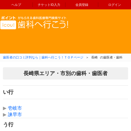
ヘルプ
チケットID入力
会員登録
ログイン
コンテンツへ移動
歯医者の口コミ評判なら｜歯科へ行こう！ＴＯＰページ
＞
長崎
の歯医者・歯科
長崎県エリア・市別の歯科・歯医者
い行
▶
壱岐市
▶
諫早市
う行