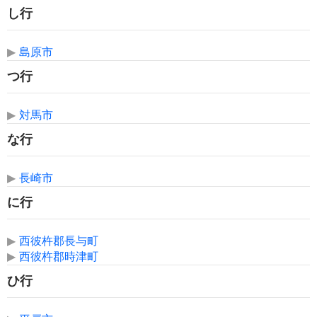
し行
▶
島原市
つ行
▶
対馬市
な行
▶
長崎市
に行
▶
西彼杵郡長与町
▶
西彼杵郡時津町
ひ行