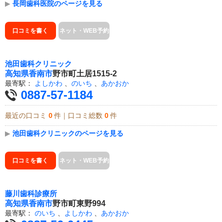
▶
長岡歯科医院のページを見る
口コミを書く
ネット・WEB予約
池田歯科クリニック
高知県
香南市
野市町土居1515-2
最寄駅：
よしかわ
、
のいち
、
あかおか
0887-57-1184
最近の口コミ
0
件｜口コミ総数
0
件
▶
池田歯科クリニックのページを見る
口コミを書く
ネット・WEB予約
藤川歯科診療所
高知県
香南市
野市町東野994
最寄駅：
のいち
、
よしかわ
、
あかおか