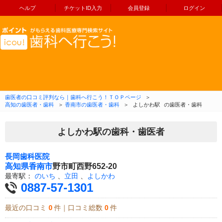
ヘルプ
チケットID入力
会員登録
ログイン
コンテンツへ移動
歯医者の口コミ評判なら｜歯科へ行こう！ＴＯＰページ
＞
高知の歯医者・歯科
＞
香南市の歯医者・歯科
＞
よしかわ駅
の歯医者・歯科
よしかわ駅の歯科・歯医者
長岡歯科医院
高知県
香南市
野市町西野652-20
最寄駅：
のいち
、
立田
、
よしかわ
0887-57-1301
最近の口コミ
0
件｜口コミ総数
0
件