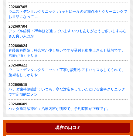
2026/07/05
ウエストデンタルクリニック：3ヶ月に一度の定期点検とクリーニングで
お世話になって ...
2026/07/04
アップル歯科：25年ほど通っています いつもありがとうございますみな
さん良い人ばか ...
2026/06/24
春藤歯科医院：待合室が少し狭いですが受付も衛生士さんも親切です。
治療が痛くありま ...
2026/06/22
ウエストデンタルクリニック：丁寧な説明やアドバイスもしてくれて、
施術もしっかりや ...
2026/06/15
ハナダ歯科診療所：いつも丁寧な対応をしていただける歯科クリニック
です定期的にメン ...
2026/06/09
ハナダ歯科診療所：治療内容が明瞭で、予約時間が正確です。
現在の口コミ