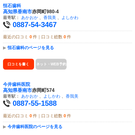
恒石歯科
高知県
香南市
赤岡町980-4
最寄駅：
あかおか
、
香我美
、
よしかわ
0887-54-3467
最近の口コミ
0
件｜口コミ総数
0
件
▶
恒石歯科のページを見る
口コミを書く
ネット・WEB予約
今井歯科医院
高知県
香南市
赤岡町574
最寄駅：
あかおか
、
よしかわ
、
香我美
0887-55-1588
最近の口コミ
0
件｜口コミ総数
0
件
▶
今井歯科医院のページを見る