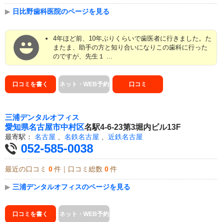
▶
日比野歯科医院のページを見る
4年ほど前、10年ぶりくらいで歯医者に行きました。た
またま、助手の方と知り合いになりこの歯科に行った
のですが、先生１ ...
口コミを書く
ネット・WEB予約
口コミ
三浦デンタルオフィス
愛知県
名古屋市中村区
名駅4-6-23第3堀内ビル13F
最寄駅：
名古屋
、
名鉄名古屋
、
近鉄名古屋
052-585-0038
最近の口コミ
0
件｜口コミ総数
0
件
▶
三浦デンタルオフィスのページを見る
口コミを書く
ネット・WEB予約