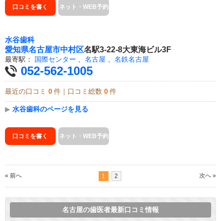
口コミを書く
ネット・WEB予約
水谷歯科
愛知県
名古屋市中村区
名駅3-22-8大東海ビル3F
最寄駅：
国際センター
、
名古屋
、
名鉄名古屋
052-562-1005
最近の口コミ
0
件｜口コミ総数
0
件
▶
水谷歯科のページを見る
口コミを書く
ネット・WEB予約
« 前へ
次へ »
1
2
名古屋の歯医者最新口コミ情報