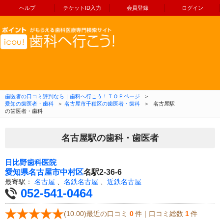
ヘルプ
チケットID入力
会員登録
ログイン
コンテンツへ移動
歯医者の口コミ評判なら｜歯科へ行こう！ＴＯＰページ
＞
愛知の歯医者・歯科
＞
名古屋市千種区の歯医者・歯科
＞
名古屋駅
の歯医者・歯科
名古屋駅の歯科・歯医者
日比野歯科医院
愛知県
名古屋市中村区
名駅2-36-6
最寄駅：
名古屋
、
名鉄名古屋
、
近鉄名古屋
052-541-0464
(10.00)最近の口コミ
0
件｜口コミ総数
1
件