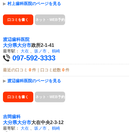
▶
村上歯科医院のページを見る
口コミを書く
ネット・WEB予約
渡辺歯科医院
大分県
大分市
政所2-1-41
最寄駅：
大在
、
坂ノ市
、
鶴崎
097-592-3333
最近の口コミ
0
件｜口コミ総数
0
件
▶
渡辺歯科医院のページを見る
口コミを書く
ネット・WEB予約
吉岡歯科
大分県
大分市
大在中央2-3-12
最寄駅：
大在
、
坂ノ市
、
鶴崎