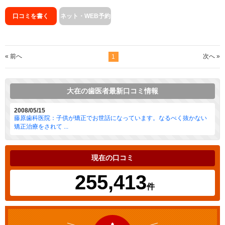
口コミを書く
ネット・WEB予約
« 前へ
次へ »
1
大在の歯医者最新口コミ情報
2008/05/15
藤原歯科医院：子供が矯正でお世話になっています。なるべく抜かない
矯正治療をされて ...
現在の口コミ
255,413
件