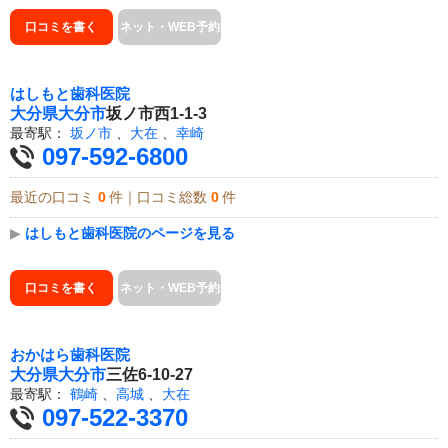
口コミを書く
ネット・WEB予約
はしもと歯科医院
大分県
大分市
坂ノ市西1-1-3
最寄駅：
坂ノ市
、
大在
、
幸崎
097-592-6800
最近の口コミ
0
件｜口コミ総数
0
件
▶
はしもと歯科医院のページを見る
口コミを書く
ネット・WEB予約
おかはら歯科医院
大分県
大分市
三佐6-10-27
最寄駅：
鶴崎
、
高城
、
大在
097-522-3370