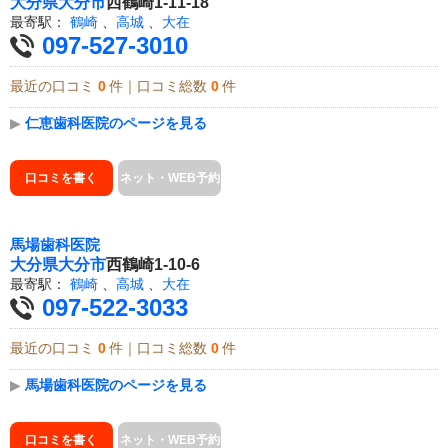
大分県
大分市
西鶴崎1-11-18
最寄駅：
鶴崎
、
高城
、
大在
097-527-3010
最近の口コミ
0
件｜口コミ総数
0
件
▶
仁恵歯科医院のページを見る
口コミを書く
ネット・WEB予約
馬場歯科医院
大分県
大分市
西鶴崎1-10-6
最寄駅：
鶴崎
、
高城
、
大在
097-522-3033
最近の口コミ
0
件｜口コミ総数
0
件
▶
馬場歯科医院のページを見る
口コミを書く
ネット・WEB予約