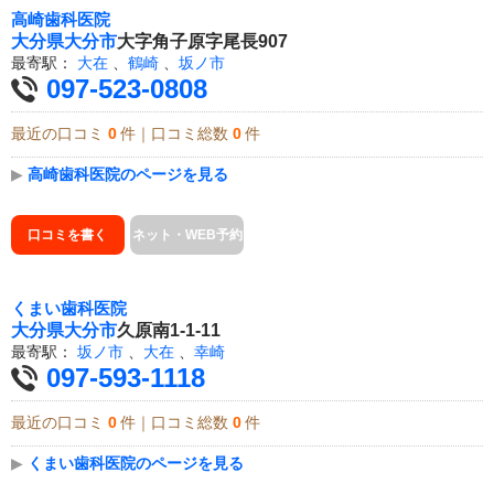
高崎歯科医院
大分県
大分市
大字角子原字尾長907
最寄駅：
大在
、
鶴崎
、
坂ノ市
097-523-0808
最近の口コミ
0
件｜口コミ総数
0
件
▶
高崎歯科医院のページを見る
口コミを書く
ネット・WEB予約
くまい歯科医院
大分県
大分市
久原南1-1-11
最寄駅：
坂ノ市
、
大在
、
幸崎
097-593-1118
最近の口コミ
0
件｜口コミ総数
0
件
▶
くまい歯科医院のページを見る