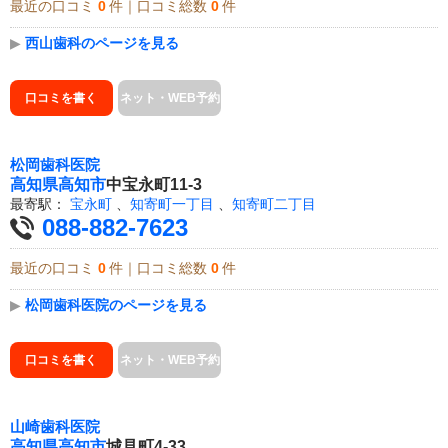
最近の口コミ
0
件｜口コミ総数
0
件
▶
西山歯科のページを見る
口コミを書く
ネット・WEB予約
松岡歯科医院
高知県
高知市
中宝永町11-3
最寄駅：
宝永町
、
知寄町一丁目
、
知寄町二丁目
088-882-7623
最近の口コミ
0
件｜口コミ総数
0
件
▶
松岡歯科医院のページを見る
口コミを書く
ネット・WEB予約
山崎歯科医院
高知県
高知市
城見町4-33