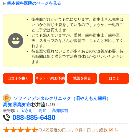
▶
嶋本歯科医院のページを見る
衛生面だけがとても気になります。衛生士さん先生は
いつから同じ手袋をしているのでしょうか。一処置ご
とに手袋は変えませ ...
とても混んでいますが、受付、歯科衛生士、歯科医
等、スタッフみなさんが親切で、ちゃんと対応してく
れます。
待合室で座れないことが多々あるので改善が必要。待
ち時間は短く満足です治療自体はかなりいいとおもい
ます。
口コミを書く
ネット・WEB予約
地図を見る
口コミ
ソフィアデンタルクリニック（旧やえもん歯科）
高知県
高知市
杉井流1-19
最寄駅：
宝永町
、
高知
、
高知駅前
088-885-6480
(9.42)最近の口コミ
0
件｜口コミ総数
69
件