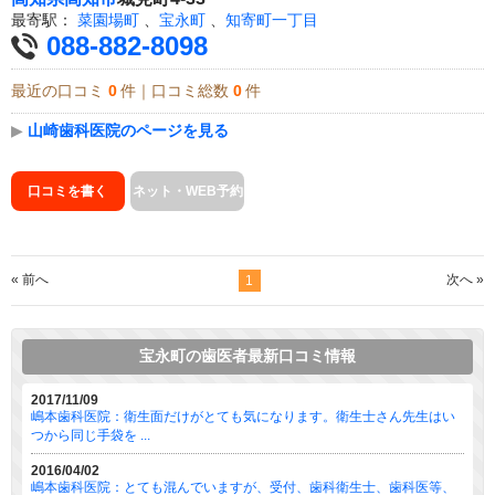
最寄駅：
菜園場町
、
宝永町
、
知寄町一丁目
088-882-8098
最近の口コミ
0
件｜口コミ総数
0
件
▶
山崎歯科医院のページを見る
口コミを書く
ネット・WEB予約
« 前へ
次へ »
1
宝永町の歯医者最新口コミ情報
2017/11/09
嶋本歯科医院：衛生面だけがとても気になります。衛生士さん先生はい
つから同じ手袋を ...
2016/04/02
嶋本歯科医院：とても混んでいますが、受付、歯科衛生士、歯科医等、