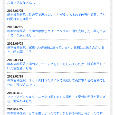
スタッフみなさん ...
2016/03/05
嶋本歯科医院：待合室で座れないことが多々あるので改善が必要。待ち
時間は短く満足で ...
2013/02/05
嶋本歯科医院：虫歯の治療とクリーニングが３回で完結した。早くて安
くて、予約も取り ...
2012/09/03
嶋本歯科医院：家族4人が順番に通っています。最初は女医さんがいる
と、噂を聞いて子 ...
2012/03/14
嶋本歯科医院：歯のクリーニングをしてもらいましたが、以前利用して
いた歯医者より痛 ...
2012/02/18
嶋本歯科医院：ネットの口コミサイトで検索して高知市１位の歯科でし
たので飛び込みで ...
2011/11/19
ソフィアデンタルクリニック（旧やえもん歯科）：受付の態度が悪すぎ
る。通常のやり取 ...
2011/09/25
嶋本歯科医院：とても優しかったです。少し待ち時間が長かったです