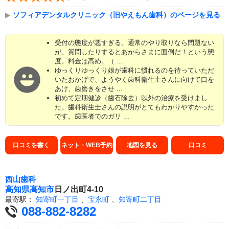
▶
ソフィアデンタルクリニック（旧やえもん歯科）のページを見る
受付の態度が悪すぎる。通常のやり取りなら問題ない
が、質問したりするとあからさまに面倒だ！という態
度。料金は高め。（ ...
ゆっくりゆっくり娘が歯科に慣れるのを待っていただ
いたおかげで、ようやく歯科衛生士さんに向けて口を
あけ、歯磨きをさせ ...
初めて定期健診（歯石除去）以外の治療を受けまし
た。歯科衛生士さんの説明がとてもわかりやすかった
です。歯医者でのガリ ...
口コミを書く
ネット・WEB予約
地図を見る
口コミ
西山歯科
高知県
高知市
日ノ出町4-10
最寄駅：
知寄町一丁目
、
宝永町
、
知寄町二丁目
088-882-8282