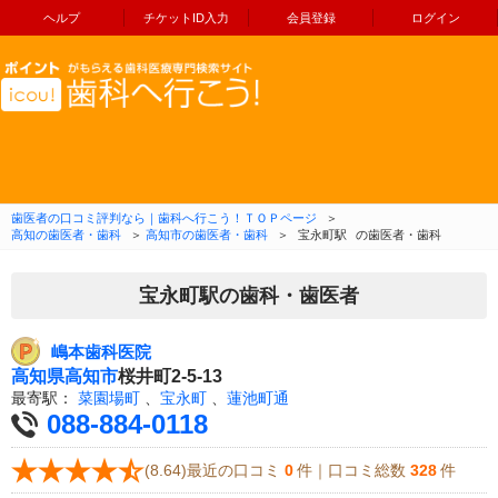
ヘルプ
チケットID入力
会員登録
ログイン
コンテンツへ移動
歯医者の口コミ評判なら｜歯科へ行こう！ＴＯＰページ
＞
高知の歯医者・歯科
＞
高知市の歯医者・歯科
＞
宝永町駅
の歯医者・歯科
宝永町駅の歯科・歯医者
嶋本歯科医院
高知県
高知市
桜井町2-5-13
最寄駅：
菜園場町
、
宝永町
、
蓮池町通
088-884-0118
(8.64)最近の口コミ
0
件｜口コミ総数
328
件