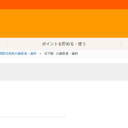
コンテンツへ移動
ポイントを貯める・使う
岡郡日高村の歯医者・歯科
＞
日下駅
の歯医者・歯科