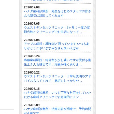
2026/07/08
ハナダ歯科診療所：先生をはじめスタッフの皆さ
んも親切に対応してくれます
2026/07/05
ウエストデンタルクリニック：3ヶ月に一度の定
期点検とクリーニングでお世話になって ...
2026/07/04
アップル歯科：25年ほど通っています いつもあ
りがとうございますみなさん良い人ばか ...
2026/06/24
春藤歯科医院：待合室が少し狭いですが受付も衛
生士さんも親切です。治療が痛くありま ...
2026/06/22
ウエストデンタルクリニック：丁寧な説明やアド
バイスもしてくれて、施術もしっかりや ...
2026/06/15
ハナダ歯科診療所：いつも丁寧な対応をしていた
だける歯科クリニックです定期的にメン ...
2026/06/09
ハナダ歯科診療所：治療内容が明瞭で、予約時間
が正確です。