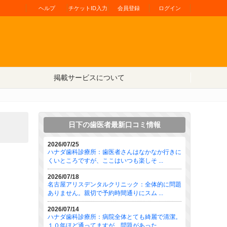
ヘルプ
チケットID入力
会員登録
ログイン
掲載サービスについて
日下の歯医者最新口コミ情報
2026/07/25
ハナダ歯科診療所：歯医者さんはなかなか行きに
くいところですが、ここはいつも楽しそ ...
2026/07/18
名古屋アリスデンタルクリニック：全体的に問題
ありません。親切で予約時間通りにスム ...
2026/07/14
ハナダ歯科診療所：病院全体とても綺麗で清潔。
１０年ほど通ってますが、問題があった ...