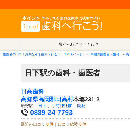
歯科へ行こう！とは？
歯医者の口コミ評判なら｜歯科へ行こう！ＴＯＰページ
＞
高知の歯医者・歯科
＞
高
日下駅の歯科・歯医者
日高歯科
高知県
高岡郡日高村
本郷231-2
最寄駅：
日下
、
小村神社前
、
岡花
0889-24-7793
最近の口コミ
0
件｜口コミ総数
0
件