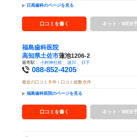
▶
日高歯科のページを見る
口コミを書く
ネット・WEB
福島歯科医院
高知県
土佐市
蓮池1206-2
最寄駅：
小村神社前
、
波川
、
日下
088-852-4205
最近の口コミ
0
件｜口コミ総数
0
件
▶
福島歯科医院のページを見る
口コミを書く
ネット・WEB