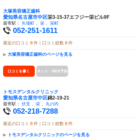
大塚美容矯正歯科
愛知県
名古屋市中区
栄3-15-37エフジー栄ビル9F
最寄駅：
矢場町
、
栄
、
栄町
052-251-1611
最近の口コミ
0
件｜口コミ総数
0
件
▶
大塚美容矯正歯科のページを見る
口コミを書く
ネット・WEB予約
トモスデンタルクリニック
愛知県
名古屋市中区
錦2-19-21
最寄駅：
伏見
、
栄
、
丸の内
052-218-7288
最近の口コミ
0
件｜口コミ総数
0
件
▶
トモスデンタルクリニックのページを見る