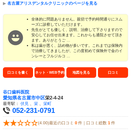
▶
名古屋アリスデンタルクリニックのページを見る
全体的に問題ありません。親切で予約時間通りにスム
ーズに診察していただけます。
先生がとても優しく、説明、治療して下さりますので
安心してお任せ出来ます。これからも通院させて頂き
ます。ありがとうご ...
私は歯が悪く、詰め物が多いです。これまでは保険内
で治療してきましたが、この度初めて保険外で金のイ
ンレーとフルジルコ ...
口コミを書く
ネット・WEB予約
地図を見る
口コミ
谷口歯科医院
愛知県
名古屋市中区
栄2-4-24
最寄駅：
伏見
、
栄
、
栄町
052-231-0791
(4.00)最近の口コミ
0
件｜口コミ総数
1
件