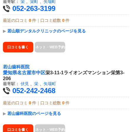
最寄駅：
栄
、
栄町
、
矢場町
052-263-3199
最近の口コミ
0
件｜口コミ総数
0
件
▶
若山順デンタルクリニックのページを見る
口コミを書く
ネット・WEB予約
若山歯科医院
愛知県
名古屋市中区
栄3-11-1ライオンズマンション栄第3-
206
最寄駅：
伏見
、
栄
、
矢場町
052-242-2468
最近の口コミ
0
件｜口コミ総数
0
件
▶
若山歯科医院のページを見る
口コミを書く
ネット・WEB予約