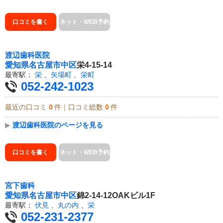
口コミを書く
ネット・WEB予約
渡辺歯科医院
愛知県
名古屋市中区
栄4-15-14
最寄駅：
栄
、
矢場町
、
栄町
052-242-1023
最近の口コミ
0
件｜口コミ総数
0
件
▶
渡辺歯科医院のページを見る
口コミを書く
ネット・WEB予約
宮下歯科
愛知県
名古屋市中区
錦2-14-12OAKビル1F
最寄駅：
伏見
、
丸の内
、
栄
052-231-2377