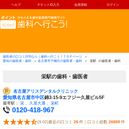
ヘルプ
チケットID入力
会員登録
ログイン
コンテンツへ移動
歯医者の口コミ評判なら｜歯科へ行こう！ＴＯＰページ
＞
愛知の歯医者・歯科
＞
名古屋市千種区の歯医者・歯科
＞
栄駅
の歯医者・歯科
栄駅の歯科・歯医者
名古屋アリスデンタルクリニック
愛知県
名古屋市中区
錦3-15-9エフジー久屋ビル5F
最寄駅：
栄
、
久屋大通
、
栄町
0120-418-967
(9.02)最近の口コミ
26
件｜口コミ総数
26889
件