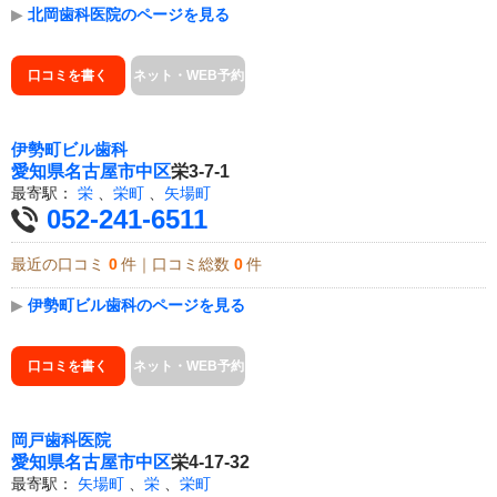
▶
北岡歯科医院のページを見る
口コミを書く
ネット・WEB予約
伊勢町ビル歯科
愛知県
名古屋市中区
栄3-7-1
最寄駅：
栄
、
栄町
、
矢場町
052-241-6511
最近の口コミ
0
件｜口コミ総数
0
件
▶
伊勢町ビル歯科のページを見る
口コミを書く
ネット・WEB予約
岡戸歯科医院
愛知県
名古屋市中区
栄4-17-32
最寄駅：
矢場町
、
栄
、
栄町