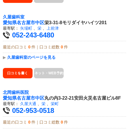
久屋歯科室
愛知県
名古屋市中区
栄3-31-8モリダイヤハイツ201
最寄駅：
矢場町
、
栄
、
上前津
052-243-6480
最近の口コミ
0
件｜口コミ総数
0
件
▶
久屋歯科室のページを見る
口コミを書く
ネット・WEB予約
北岡歯科医院
愛知県
名古屋市中区
丸の内3-22-21安田火災名古屋ビル8F
最寄駅：
久屋大通
、
栄
、
栄町
052-953-0518
最近の口コミ
0
件｜口コミ総数
0
件