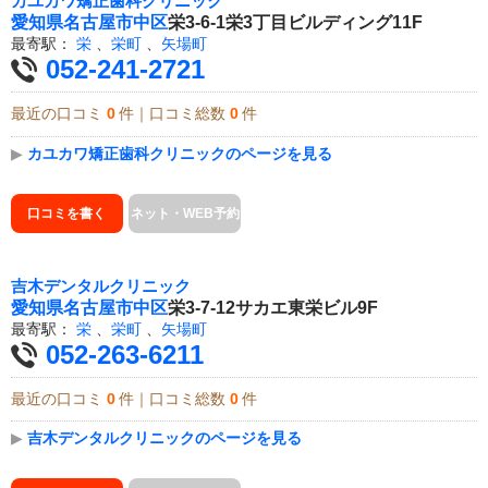
カユカワ矯正歯科クリニック
愛知県
名古屋市中区
栄3-6-1栄3丁目ビルディング11F
最寄駅：
栄
、
栄町
、
矢場町
052-241-2721
最近の口コミ
0
件｜口コミ総数
0
件
▶
カユカワ矯正歯科クリニックのページを見る
口コミを書く
ネット・WEB予約
吉木デンタルクリニック
愛知県
名古屋市中区
栄3-7-12サカエ東栄ビル9F
最寄駅：
栄
、
栄町
、
矢場町
052-263-6211
最近の口コミ
0
件｜口コミ総数
0
件
▶
吉木デンタルクリニックのページを見る