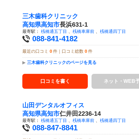
三木歯科クリニック
高知県
高知市
長浜631-1
最寄駅：
桟橋通五丁目
、
桟橋車庫前
、
桟橋通四丁目
088-841-4182
最近の口コミ
0
件｜口コミ総数
0
件
▶
三木歯科クリニックのページを見る
口コミを書く
ネット・WEB
山田デンタルオフィス
高知県
高知市
仁井田2236-14
最寄駅：
桟橋通五丁目
、
桟橋車庫前
、
桟橋通四丁目
088-847-8841