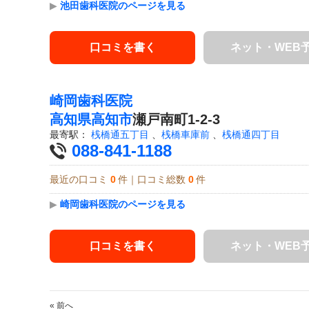
▶
池田歯科医院のページを見る
口コミを書く
ネット・WEB
崎岡歯科医院
高知県
高知市
瀬戸南町1-2-3
最寄駅：
桟橋通五丁目
、
桟橋車庫前
、
桟橋通四丁目
088-841-1188
最近の口コミ
0
件｜口コミ総数
0
件
▶
崎岡歯科医院のページを見る
口コミを書く
ネット・WEB
« 前へ