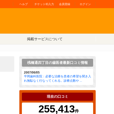
ヘルプ
チケットID入力
会員登録
ログイン
掲載サービスについて
桟橋通四丁目の歯医者最新口コミ情報
2007/06/05
平岡歯科医院：必要な治療を患者の希望を聞き入
れ無駄なく行なってくれる。診療点数や ...
現在の口コミ
255,413
件