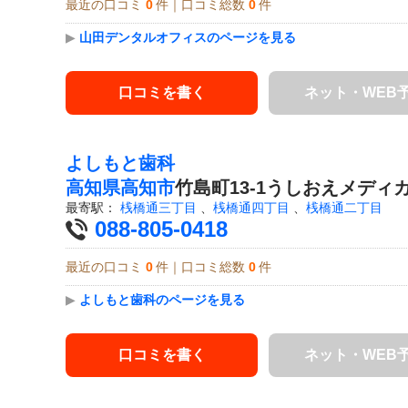
最近の口コミ
0
件｜口コミ総数
0
件
▶
山田デンタルオフィスのページを見る
口コミを書く
ネット・WEB
よしもと歯科
高知県
高知市
竹島町13-1うしおえメディ
最寄駅：
桟橋通三丁目
、
桟橋通四丁目
、
桟橋通二丁目
088-805-0418
最近の口コミ
0
件｜口コミ総数
0
件
▶
よしもと歯科のページを見る
口コミを書く
ネット・WEB