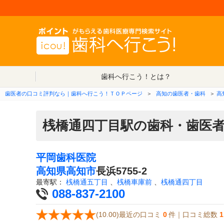
歯科へ行こう！とは？
歯医者の口コミ評判なら｜歯科へ行こう！ＴＯＰページ
＞
高知の歯医者・歯科
＞
高
桟橋通四丁目駅の歯科・歯医
平岡歯科医院
高知県
高知市
長浜5755-2
最寄駅：
桟橋通五丁目
、
桟橋車庫前
、
桟橋通四丁目
088-837-2100
(10.00)最近の口コミ
0
件｜口コミ総数
1