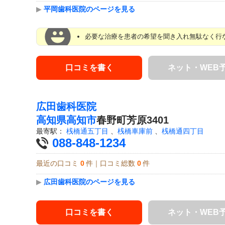
▶
平岡歯科医院のページを見る
必要な治療を患者の希望を聞き入れ無駄なく行な
口コミを書く
ネット・WEB
広田歯科医院
高知県
高知市
春野町芳原3401
最寄駅：
桟橋通五丁目
、
桟橋車庫前
、
桟橋通四丁目
088-848-1234
最近の口コミ
0
件｜口コミ総数
0
件
▶
広田歯科医院のページを見る
口コミを書く
ネット・WEB