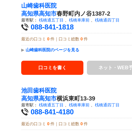
山崎歯科医院
高知県
高知市
春野町内ノ谷1387-2
最寄駅：
桟橋通五丁目
、
桟橋車庫前
、
桟橋通四丁目
088-841-1818
最近の口コミ
0
件｜口コミ総数
0
件
▶
山崎歯科医院のページを見る
口コミを書く
ネット・WEB
池田歯科医院
高知県
高知市
横浜東町13-39
最寄駅：
桟橋通五丁目
、
桟橋車庫前
、
桟橋通四丁目
088-841-4180
最近の口コミ
0
件｜口コミ総数
0
件