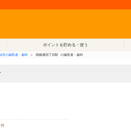
コンテンツへ移動
ポイントを貯める・使う
知市の歯医者・歯科
＞
桟橋通四丁目駅
の歯医者・歯科
者
件