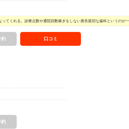
ってくれる。診療点数や通院回数稼ぎをしない善良親切な歯科というのが一番 
予約
口コミ
予約